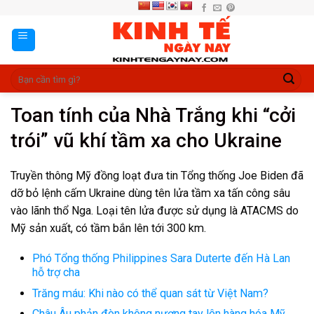
Skip
to
content
Toan tính của Nhà Trắng khi “cởi
trói” vũ khí tầm xa cho Ukraine
Truyền thông Mỹ đồng loạt đưa tin Tổng thống Joe Biden đã
dỡ bỏ lệnh cấm Ukraine dùng tên lửa tầm xa tấn công sâu
vào lãnh thổ Nga. Loại tên lửa được sử dụng là ATACMS do
Mỹ sản xuất, có tầm bắn lên tới 300 km.
Phó Tổng thống Philippines Sara Duterte đến Hà Lan
hỗ trợ cha
Trăng máu: Khi nào có thể quan sát từ Việt Nam?
Châu Âu phản đòn không nương tay lên hàng hóa Mỹ