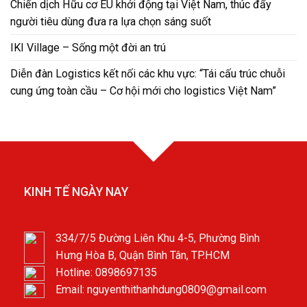
Chiến dịch Hữu cơ EU khởi động tại Việt Nam, thúc đẩy
người tiêu dùng đưa ra lựa chọn sáng suốt
IKI Village – Sống một đời an trú
Diễn đàn Logistics kết nối các khu vực: “Tái cấu trúc chuỗi
cung ứng toàn cầu – Cơ hội mới cho logistics Việt Nam”
KINH TẾ NGÀY NAY
334/7/5 Đường Liên Khu 4-5, Phường Bình
Hưng Hòa B, Quận Bình Tân, TP.HCM
Hotline: 0898697135
Email: nguyenthithanhdung0809@gmail.com