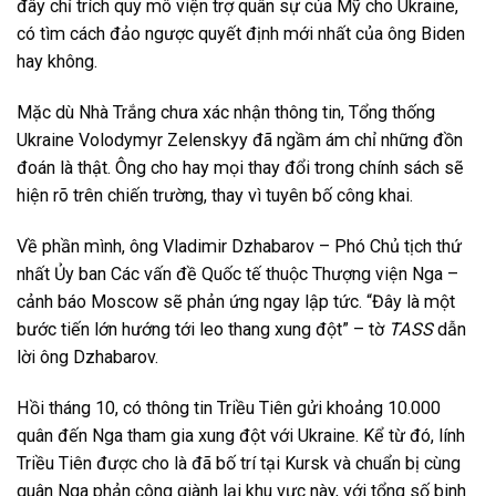
đây chỉ trích quy mô viện trợ quân sự của Mỹ cho Ukraine,
có tìm cách đảo ngược quyết định mới nhất của ông Biden
hay không.
Mặc dù Nhà Trắng chưa xác nhận thông tin, Tổng thống
Ukraine Volodymyr Zelenskyy đã ngầm ám chỉ những đồn
đoán là thật. Ông cho hay mọi thay đổi trong chính sách sẽ
hiện rõ trên chiến trường, thay vì tuyên bố công khai.
Về phần mình, ông Vladimir Dzhabarov – Phó Chủ tịch thứ
nhất Ủy ban Các vấn đề Quốc tế thuộc Thượng viện Nga –
cảnh báo Moscow sẽ phản ứng ngay lập tức. “Đây là một
bước tiến lớn hướng tới leo thang xung đột” – tờ
TASS
dẫn
lời ông Dzhabarov.
Hồi tháng 10, có thông tin Triều Tiên gửi khoảng 10.000
quân đến Nga tham gia xung đột với Ukraine. Kể từ đó, lính
Triều Tiên được cho là đã bố trí tại Kursk và chuẩn bị cùng
quân Nga phản công giành lại khu vực này, với tổng số binh