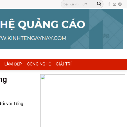
LÀM ĐẸP
CÔNG NGHỆ
GIẢI TRÍ
ng
đổi với Tổng