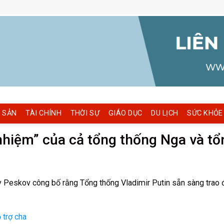
 SẢN
TÀI CHÍNH
THỜI SỰ
GIÁO DỤC
DU LỊCH
SỨC KHỎE
nhiệm” của cả tổng thống Nga và tổ
y Peskov công bố rằng Tổng thống Vladimir Putin sẵn sàng trao 
 trợ cha