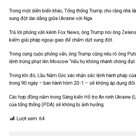
Trong một diễn biến khác, Tổng thống Trump cho rằng nhà lã
xung đột dai dẳng giữa Ukraine với Nga.
Trả lời phỏng vấn kênh Fox News, ông Trump nói ông Zelensk
kiếm giải pháp ngoại giao để chấm dứt xung đột.
Trong cùng cuộc phỏng vấn, ông Trump cũng nêu rõ ông Putin
lệnh trừng phạt lên Moscow “nếu họ không nhanh chóng đạt 
Trong khi đó, Lầu Năm Góc xác nhận sắc lệnh hành pháp của 
trong 90 ngày – ban hành hôm 20-1 – sẽ không áp dụng đối v
Các hợp đồng nằm trong Sáng kiến Hỗ trợ An ninh Ukraine (U
của tổng thống (PDA) sẽ không bị ảnh hưởng.
Lượt xem:
64