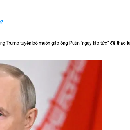
e?
e
 ông Trump tuyên bố muốn gặp ông Putin “ngay lập tức” để thảo 