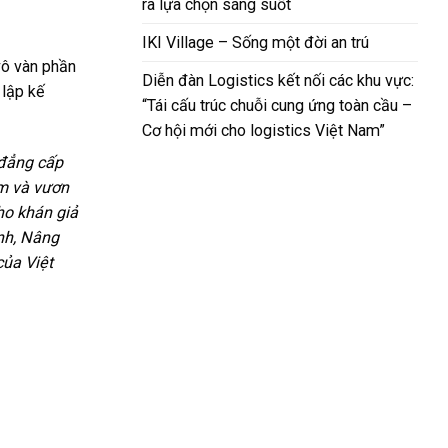
ra lựa chọn sáng suốt
IKI Village – Sống một đời an trú
vô vàn phần
Diễn đàn Logistics kết nối các khu vực:
 lập kế
“Tái cấu trúc chuỗi cung ứng toàn cầu –
Cơ hội mới cho logistics Việt Nam”
 đẳng cấp
am và vươn
ho khán giả
nh, Nâng
của Việt