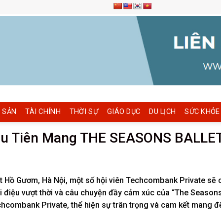
 SẢN
TÀI CHÍNH
THỜI SỰ
GIÁO DỤC
DU LỊCH
SỨC KHỎE
 Tiên Mang THE SEASONS BALLE
t Hồ Gươm, Hà Nội, một số hội viên Techcombank Private sẽ 
điệu vượt thời và câu chuyện đầy cảm xúc của “The Seasons 
echcombank Private, thể hiện sự trân trọng và cam kết mang 