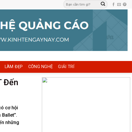
LÀM ĐẸP
CÔNG NGHỆ
GIẢI TRÍ
T Đến
có cơ hội
Ballet”.
đến những