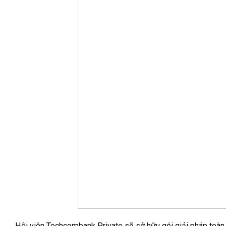
Hội viên Techcombank Private sẽ sở hữu gói giải pháp toàn 