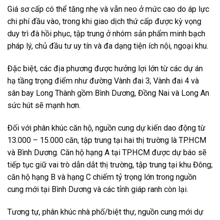
Giá sơ cấp có thể tăng nhẹ và vẫn neo ở mức cao do áp lực
chi phí đầu vào, trong khi giao dịch thứ cấp được kỳ vọng
duy trì đà hồi phục, tập trung ở nhóm sản phẩm minh bạch
pháp lý, chủ đầu tư uy tín và đa dạng tiện ích nội, ngoại khu.
Đặc biệt, các địa phương được hưởng lợi lớn từ các dự án
hạ tầng trọng điểm như đường Vành đai 3, Vành đai 4 và
sân bay Long Thành gồm Bình Dương, Đồng Nai và Long An
sức hút sẽ mạnh hơn.
Đối với phân khúc căn hộ, nguồn cung dự kiến dao động từ
13.000 – 15.000 căn, tập trung tại hai thị trường là TP.HCM
và Bình Dương. Căn hộ hạng A tại TP.HCM được dự báo sẽ
tiếp tục giữ vai trò dẫn dắt thị trường, tập trung tại khu Đông;
căn hộ hạng B và hạng C chiếm tỷ trọng lớn trong nguồn
cung mới tại Bình Dương và các tỉnh giáp ranh còn lại.
Tương tự, phân khúc nhà phố/biệt thự, nguồn cung mới dự