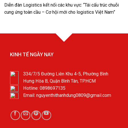
Diễn đàn Logistics kết nối các khu vực: “Tái cấu trúc chuỗi
cung ứng toàn cầu – Cơ hội mới cho logistics Việt Nam”
KINH TẾ NGÀY NAY
334/7/5 Đường Liên Khu 4-5, Phường Bình
Hưng Hòa B, Quận Bình Tân, TP.HCM
Hotline: 0898697135
Email: nguyenthithanhdung0809@gmail.com