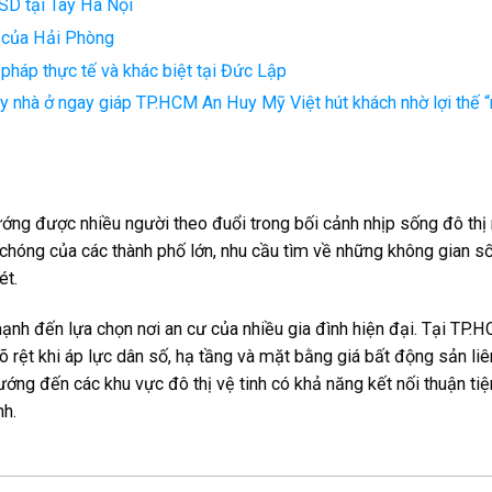
SD tại Tây Hà Nội
 của Hải Phòng
 pháp thực tế và khác biệt tại Đức Lập
y nhà ở ngay giáp TP.HCM An Huy Mỹ Việt hút khách nhờ lợi thế 
ướng được nhiều người theo đuổi trong bối cảnh nhịp sống đô thị
 chóng của các thành phố lớn, nhu cầu tìm về những không gian s
ét.
ạnh đến lựa chọn nơi an cư của nhiều gia đình hiện đại. Tại TP.H
 rệt khi áp lực dân số, hạ tầng và mặt bằng giá bất động sản liê
g hướng đến các khu vực đô thị vệ tinh có khả năng kết nối thuận t
nh.