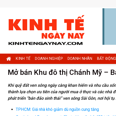
Skip
to
content
KINH TẾ
DOANH NGHIỆP
DOANH NHÂN
BẤT ĐỘNG
Mở bán Khu đô thị Chánh Mỹ – Bá
Khi quỹ đất ven sông ngày càng khan hiếm và nhu cầu sống
thành lựa chọn ưu tiên của người mua ở thực và các nhà đ
phát triển “bán đảo sinh thái” ven sông Sài Gòn, nơi hội tụ
TPHCM: Giá nhà khó giảm dù nguồn cung tăng