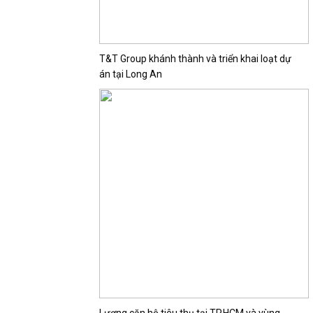
T&T Group khánh thành và triển khai loạt dự
án tại Long An
Lượng căn hộ tiêu thụ tại TP.HCM và vùng