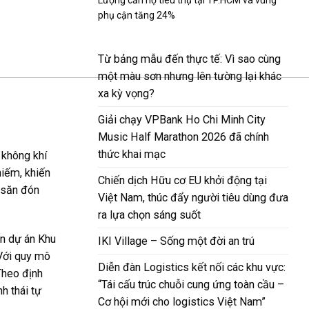
phụ cận tăng 24%
Từ bảng mẫu đến thực tế: Vì sao cùng
một màu sơn nhưng lên tường lại khác
xa kỳ vọng?
Giải chạy VPBank Ho Chi Minh City
Music Half Marathon 2026 đã chính
thức khai mạc
 không khí
hiếm, khiến
Chiến dịch Hữu cơ EU khởi động tại
 săn đón
Việt Nam, thúc đẩy người tiêu dùng đưa
ra lựa chọn sáng suốt
ến dự án Khu
IKI Village – Sống một đời an trú
Với quy mô
Diễn đàn Logistics kết nối các khu vực:
Theo định
“Tái cấu trúc chuỗi cung ứng toàn cầu –
h thái tự
Cơ hội mới cho logistics Việt Nam”