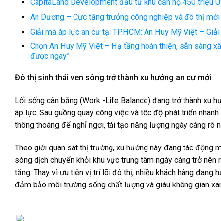
CapitaLand Development đầu tư khu căn hộ 450 triệu U
An Dương – Cực tăng trưởng công nghiệp và đô thị mới
Giải mã áp lực an cư tại TP.HCM: An Huy Mỹ Việt – Giải
Chọn An Huy Mỹ Việt – Hạ tầng hoàn thiện, sẵn sàng xâ
được ngay”
Đô thị sinh thái ven sông trở thành xu hướng an cư mới
Lối sống cân bằng (Work -Life Balance) đang trở thành xu h
áp lực. Sau guồng quay công việc và tốc độ phát triển nhanh
thông thoáng để nghỉ ngơi, tái tạo năng lượng ngày càng rõ n
Theo giới quan sát thị trường, xu hướng này đang tác động m
sóng dịch chuyển khỏi khu vực trung tâm ngày càng trở nên rõ
tăng. Thay vì ưu tiên vị trí lõi đô thị, nhiều khách hàng đan
đảm bảo môi trường sống chất lượng và giàu không gian xa