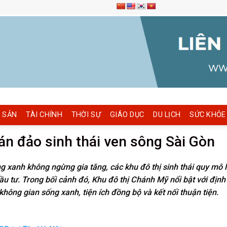
 SẢN
TÀI CHÍNH
THỜI SỰ
GIÁO DỤC
DU LỊCH
SỨC KHỎE
n đảo sinh thái ven sông Sài Gòn
 xanh không ngừng gia tăng, các khu đô thị sinh thái quy mô 
ầu tư. Trong bối cảnh đó, Khu đô thị Chánh Mỹ nổi bật với địn
 không gian sống xanh, tiện ích đồng bộ và kết nối thuận tiện.