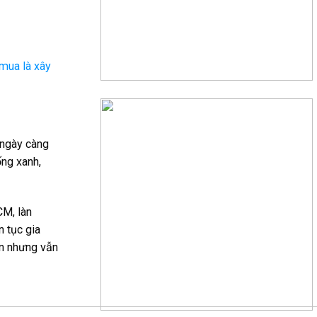
“mua là xây
 ngày càng
ống xanh,
CM, làn
n tục gia
iện nhưng vẫn