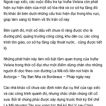
Ngoài rạp xiếc, các cuộc điều tra tại Iruña-Veleia còn phát
hiện sự hiện diện của một số tòa nhà và cơ sở hạ tầng đô
thị khác ẩn bên dưới những cấu trúc hiện đại trong khu vực,
giúp làm sáng tỏ thêm về thị trấn cổ này.
Bên cạnh đó, một số dấu vết chưa rõ ràng được cho là
đường phố, quảng trường công cộng, khu dân cư, các công
trình tôn giáo, cơ sở hạ tầng cấp thoát nước… cũng được tiết
lộ.
Những phát hiện này làm nổi bật tầm quan trọng của Iruña-
Veleia trong thời cổ đại như một điểm dừng chân cho những
người đi dọc theo con đường La Mã nối liền nơi hiện là
Astorga – Tây Ban Nha và Bordeaux – Pháp ngày nay.
Các nhà khảo cổ chưa xác định niên đại cụ thể của rạp xiếc
và các công trình quanh đó, nhưng chắc chắn chúng rất cổ
xưa. Bởi lẽ chúng phải được xây dựng trước thời kỳ Đế chế
La Mã phương Tây suy vong tức thế kỷ thứ V sau Công