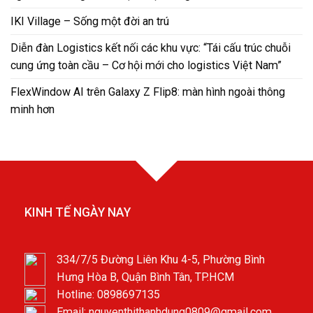
IKI Village – Sống một đời an trú
Diễn đàn Logistics kết nối các khu vực: “Tái cấu trúc chuỗi
cung ứng toàn cầu – Cơ hội mới cho logistics Việt Nam”
FlexWindow AI trên Galaxy Z Flip8: màn hình ngoài thông
minh hơn
KINH TẾ NGÀY NAY
334/7/5 Đường Liên Khu 4-5, Phường Bình
Hưng Hòa B, Quận Bình Tân, TP.HCM
Hotline: 0898697135
Email: nguyenthithanhdung0809@gmail.com