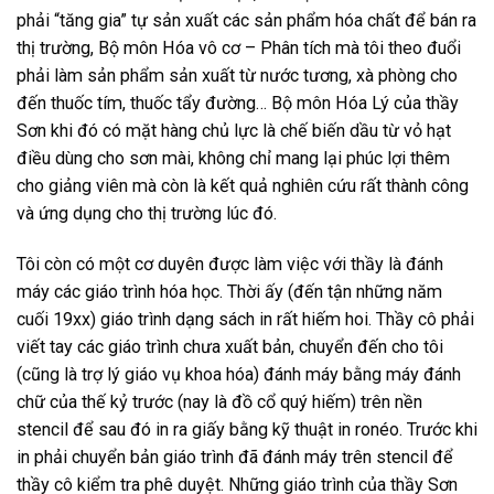
phải “tăng gia” tự sản xuất các sản phẩm hóa chất để bán ra
thị trường, Bộ môn Hóa vô cơ – Phân tích mà tôi theo đuổi
phải làm sản phẩm sản xuất từ nước tương, xà phòng cho
đến thuốc tím, thuốc tẩy đường… Bộ môn Hóa Lý của thầy
Sơn khi đó có mặt hàng chủ lực là chế biến dầu từ vỏ hạt
điều dùng cho sơn mài, không chỉ mang lại phúc lợi thêm
cho giảng viên mà còn là kết quả nghiên cứu rất thành công
và ứng dụng cho thị trường lúc đó.
Tôi còn có một cơ duyên được làm việc với thầy là đánh
máy các giáo trình hóa học. Thời ấy (đến tận những năm
cuối 19xx) giáo trình dạng sách in rất hiếm hoi. Thầy cô phải
viết tay các giáo trình chưa xuất bản, chuyển đến cho tôi
(cũng là trợ lý giáo vụ khoa hóa) đánh máy bằng máy đánh
chữ của thế kỷ trước (nay là đồ cổ quý hiếm) trên nền
stencil để sau đó in ra giấy bằng kỹ thuật in ronéo. Trước khi
in phải chuyển bản giáo trình đã đánh máy trên stencil để
thầy cô kiểm tra phê duyệt. Những giáo trình của thầy Sơn