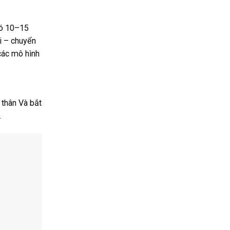
có 10–15
hi – chuyển
các mô hình
n thân Và bắt
.