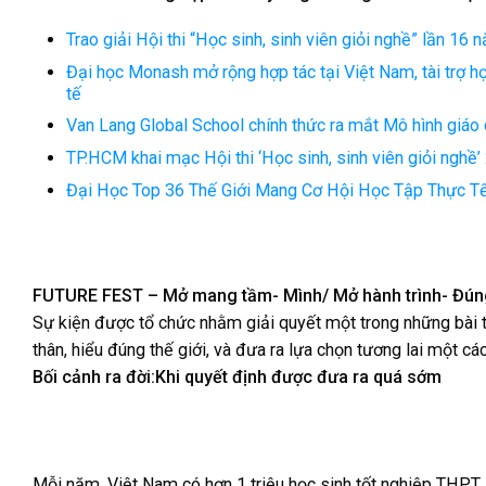
Trao giải Hội thi “Học sinh, sinh viên giỏi nghề” lần 16
Đại học Monash mở rộng hợp tác tại Việt Nam, tài trợ h
tế
Van Lang Global School chính thức ra mắt Mô hình giáo 
TP.HCM khai mạc Hội thi ‘Học sinh, sinh viên giỏi nghề’
Đại Học Top 36 Thế Giới Mang Cơ Hội Học Tập Thực Tế
FUTURE FEST – Mở mang tầm- Mình/ Mở hành trình- Đún
Sự kiện được tổ chức nhằm giải quyết một trong những bài t
thân, hiểu đúng thế giới, và đưa ra lựa chọn tương lai một cá
Bối cảnh ra đời:Khi quyết định được đưa ra quá sớm
Mỗi năm, Việt Nam có hơn 1 triệu học sinh tốt nghiệp THPT, 