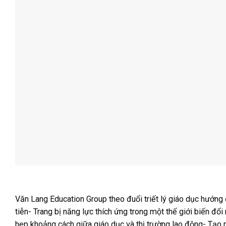
Văn Lang Education Group theo đuổi triết lý giáo dục hướng 
tiễn- Trang bị năng lực thích ứng trong một thế giới biến đổ
hẹp khoảng cách giữa giáo dục và thị trường lao động- Tạo r