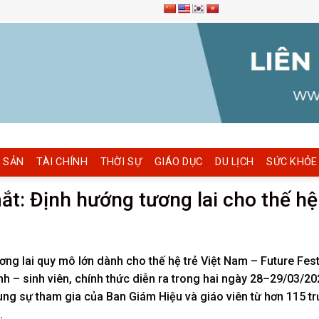
 SẢN
TÀI CHÍNH
THỜI SỰ
GIÁO DỤC
DU LỊCH
SỨC KHỎE
ắt: Định hướng tương lai cho thế hệ
g lai quy mô lớn dành cho thế hệ trẻ Việt Nam – Future Fest
nh – sinh viên, chính thức diễn ra trong hai ngày 28–29/03/20
ùng sự tham gia của Ban Giám Hiệu và giáo viên từ hơn 115 t
.