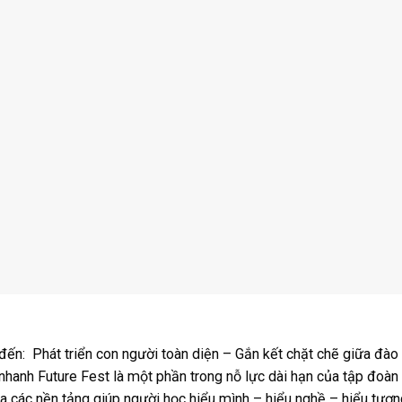
đến: Phát triển con người toàn diện – Gắn kết chặt chẽ giữa đào
i nhanh Future Fest là một phần trong nỗ lực dài hạn của tập đoà
a các nền tảng giúp người học hiểu mình – hiểu nghề – hiểu tươn