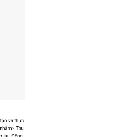
 tạo và thực
n nhằm:- Thu
g lai- Đồng