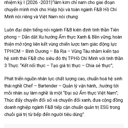
nhiệm kỳ I (2026 -2031)”làm kim chỉ nam cho giai đoạn
chuyển mình mới cho Hiệp hội và toàn ngành F&B Hồ Chí
Minh nói riêng và Việt Nam nói chung:
Luôn đại diện tiếng nói ngành F&B kiên định tinh thần Tiên
phong – Dẫn dắt Xu hướng Ẩm thực Xanh & Bền vững; hoàn
thiện mở rộng liên kết vùng chiến lược tam giác động lực
TP.HCM – Bình Dương – Bà Rịa – Vũng Tàu nhằm kiến tạo
hệ sinh thái F&B cho siêu đô thị TP.Hồ Chí Minh với tinh thần
3 Thực: “Kết nối thực – Tạo giá trị thực – Chia sẻ thực”;
Phát triển nguồn nhân lực chất lượng cao, chuẩn hoá hệ sinh
thái nghề Chef – Bartender – Quản lý vận hành,…hướng tới
mỗi nhân sự làm nghề là một “Đại sứ Ẩm thực Việt Nam”;
Thúc đẩy chuyển đổi số và chuyển đổi xanh, đưa cộng đồng
doanh nghiệp ngành F&B tiếp cận chuẩn quản trị ESG trong
chuỗi giá trị từ bếp đến người tiêu dùng”.