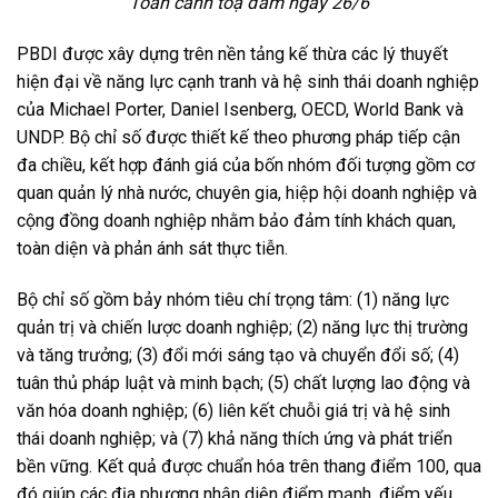
Toàn cảnh toạ đàm ngày 26/6
PBDI được xây dựng trên nền tảng kế thừa các lý thuyết
hiện đại về năng lực cạnh tranh và hệ sinh thái doanh nghiệp
của Michael Porter, Daniel Isenberg, OECD, World Bank và
UNDP. Bộ chỉ số được thiết kế theo phương pháp tiếp cận
đa chiều, kết hợp đánh giá của bốn nhóm đối tượng gồm cơ
quan quản lý nhà nước, chuyên gia, hiệp hội doanh nghiệp và
cộng đồng doanh nghiệp nhằm bảo đảm tính khách quan,
toàn diện và phản ánh sát thực tiễn.
Bộ chỉ số gồm bảy nhóm tiêu chí trọng tâm: (1) năng lực
quản trị và chiến lược doanh nghiệp; (2) năng lực thị trường
và tăng trưởng; (3) đổi mới sáng tạo và chuyển đổi số; (4)
tuân thủ pháp luật và minh bạch; (5) chất lượng lao động và
văn hóa doanh nghiệp; (6) liên kết chuỗi giá trị và hệ sinh
thái doanh nghiệp; và (7) khả năng thích ứng và phát triển
bền vững. Kết quả được chuẩn hóa trên thang điểm 100, qua
đó giúp các địa phương nhận diện điểm mạnh, điểm yếu,