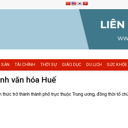
 SẢN
TÀI CHÍNH
THỜI SỰ
GIÁO DỤC
DU LỊCH
SỨC KHỎE
inh văn hóa Huế
 thức trở thành thành phố trực thuộc Trung ương, đồng thời tổ 