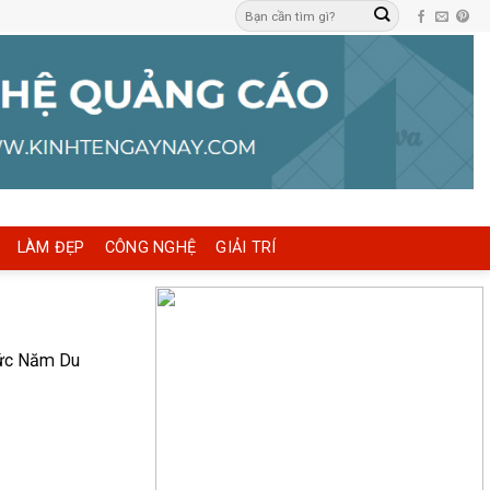
LÀM ĐẸP
CÔNG NGHỆ
GIẢI TRÍ
chức Năm Du