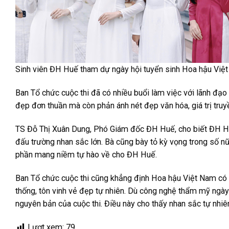
Sinh viên ĐH Huế tham dự ngày hội tuyển sinh Hoa hậu Vi
Ban Tổ chức cuộc thi đã có nhiều buổi làm việc với lãnh đ
đẹp đơn thuần mà còn phản ánh nét đẹp văn hóa, giá trị truy
TS Đỗ Thị Xuân Dung, Phó Giám đốc ĐH Huế, cho biết ĐH Huế 
đấu trường nhan sắc lớn. Bà cũng bày tỏ kỳ vọng trong số n
phần mang niềm tự hào về cho ĐH Huế.
Ban Tổ chức cuộc thi cũng khẳng định Hoa hậu Việt Nam có lẽ 
thống, tôn vinh vẻ đẹp tự nhiên. Dù công nghệ thẩm mỹ ngày 
nguyên bản của cuộc thi. Điều này cho thấy nhan sắc tự nhiê
Lượt xem:
79