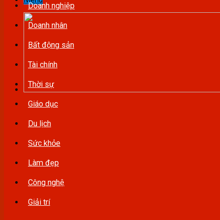
Doanh nghiệp
Doanh nhân
Bất động sản
Tài chính
Thời sự
Giáo dục
Du lịch
Sức khỏe
Làm đẹp
Công nghệ
Giải trí