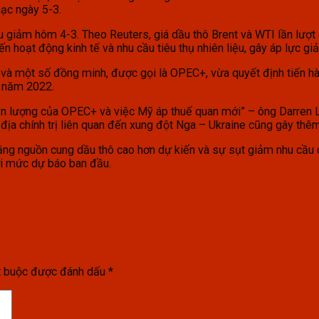
mạc ngày 5-3.
u giảm hôm 4-3. Theo Reuters, giá dầu thô Brent và WTI lần lư
 hoạt động kinh tế và nhu cầu tiêu thụ nhiên liệu, gây áp lực gi
và một số đồng minh, được gọi là OPEC+, vừa quyết định tiến h
ừ năm 2022.
n lượng của OPEC+ và việc Mỹ áp thuế quan mới” – ông Darren Lim
 địa chính trị liên quan đến xung đột Nga – Ukraine cũng gây thêm
g nguồn cung dầu thô cao hơn dự kiến và sự sụt giảm nhu cầu do
ới mức dự báo ban đầu.
t buộc được đánh dấu
*