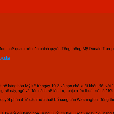
đòn thuế quan mới của chính quyền Tổng thống Mỹ Donald Trump
rợ cha
t số hàng hóa Mỹ kể từ ngày 10-3 và hạn chế xuất khẩu đối với 
 số này, ngô và đậu nành sẽ lần lượt chịu mức thuế mới là 15%
 quyết phản đối” các mức thuế bổ sung của Washington, đồng th
i 10% đối với hàng hóa Trung Quốc có hiệu lực từ ngày 4-3, nân