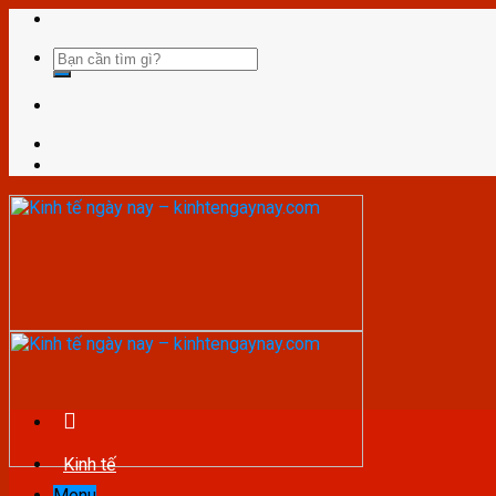
Skip
to
content
Kinh tế
Menu