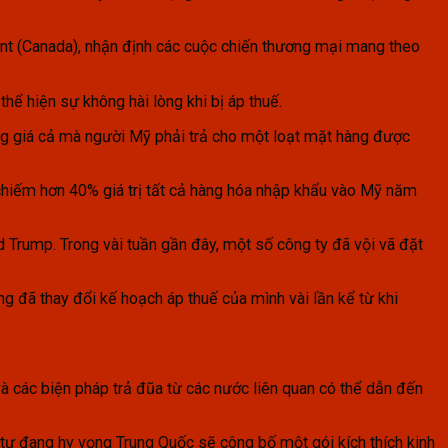
ent (Canada), nhận định các cuộc chiến thương mại mang theo
ể hiện sự không hài lòng khi bị áp thuế.
ng giá cả mà người Mỹ phải trả cho một loạt mặt hàng được
chiếm hơn 40% giá trị tất cả hàng hóa nhập khẩu vào Mỹ năm
d Trump. Trong vài tuần gần đây, một số công ty đã vội vã đặt
ng đã thay đổi kế hoạch áp thuế của mình vài lần kể từ khi
à các biện pháp trả đũa từ các nước liên quan có thể dẫn đến
u tư đang hy vọng Trung Quốc sẽ công bố một gói kích thích kinh