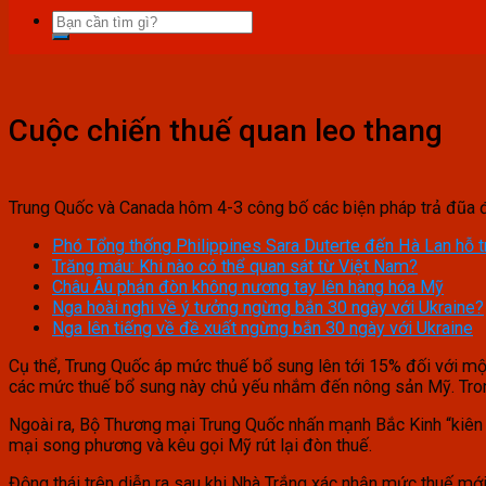
Cuộc chiến thuế quan leo thang
Trung Quốc và Canada hôm 4-3 công bố các biện pháp trả đũa 
Phó Tổng thống Philippines Sara Duterte đến Hà Lan hỗ t
Trăng máu: Khi nào có thể quan sát từ Việt Nam?
Châu Âu phản đòn không nương tay lên hàng hóa Mỹ
Nga hoài nghi về ý tưởng ngừng bắn 30 ngày với Ukraine?
Nga lên tiếng về đề xuất ngừng bắn 30 ngày với Ukraine
Cụ thể, Trung Quốc áp mức thuế bổ sung lên tới 15% đối với mộ
các mức thuế bổ sung này chủ yếu nhắm đến nông sản Mỹ. Trong
Ngoài ra, Bộ Thương mại Trung Quốc nhấn mạnh Bắc Kinh “kiên
mại song phương và kêu gọi Mỹ rút lại đòn thuế.
Động thái trên diễn ra sau khi Nhà Trắng xác nhận mức thuế mớ