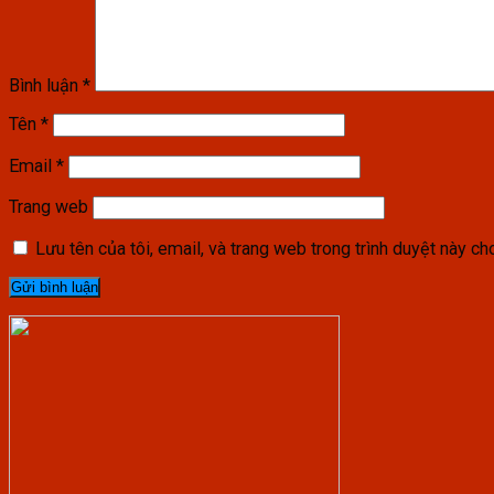
Bình luận
*
Tên
*
Email
*
Trang web
Lưu tên của tôi, email, và trang web trong trình duyệt này cho