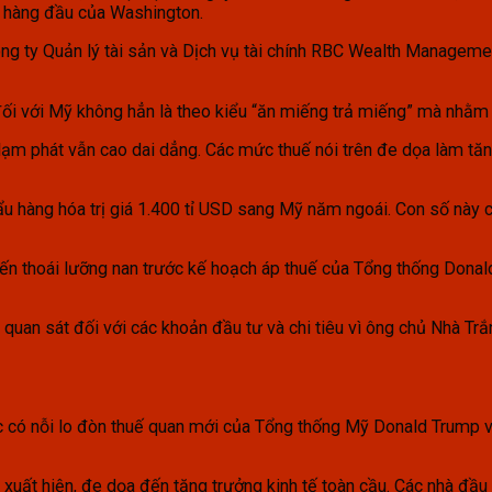
i hàng đầu của Washington.
Công ty Quản lý tài sản và Dịch vụ tài chính RBC Wealth Managem
i với Mỹ không hẳn là theo kiểu “ăn miếng trả miếng” mà nhằm th
lạm phát vẫn cao dai dẳng. Các mức thuế nói trên đe dọa làm tă
u hàng hóa trị giá 1.400 tỉ USD sang Mỹ năm ngoái. Con số này 
tiến thoái lưỡng nan trước kế hoạch áp thuế của Tổng thống Donal
quan sát đối với các khoản đầu tư và chi tiêu vì ông chủ Nhà Trắ
c có nỗi lo đòn thuế quan mới của Tổng thống Mỹ Donald Trump v
a xuất hiện, đe dọa đến tăng trưởng kinh tế toàn cầu. Các nhà đầ