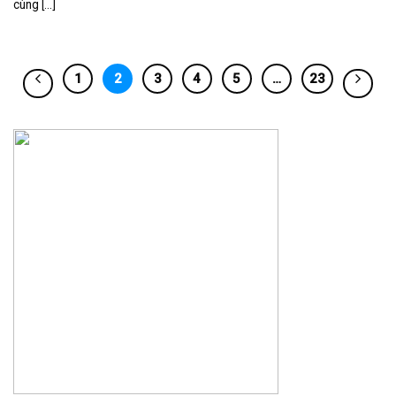
cùng [...]
1
2
3
4
5
…
23