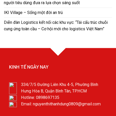
người tiêu dùng đưa ra lựa chọn sáng suốt
IKI Village – Sống một đời an trú
Diễn đàn Logistics kết nối các khu vực: “Tái cấu trúc chuỗi
cung ứng toàn cầu – Cơ hội mới cho logistics Việt Nam”
KINH TẾ NGÀY NAY
334/7/5 Đường Liên Khu 4-5, Phường Bình
Hưng Hòa B, Quận Bình Tân, TP.HCM
Hotline: 0898697135
Email: nguyenthithanhdung0809@gmail.com