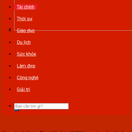
Tài chính
Thời sự
Giáo dục
Du lịch
Sức khỏe
Làm đẹp
Công nghệ
Giải trí