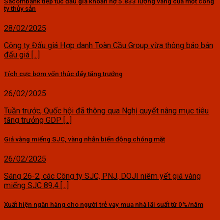
Sacombank tiếp tục đấu giá khoản nợ 5.833 lượng vàng của một công
ty thủy sản
28/02/2025
Công ty Đấu giá Hợp danh Toàn Cầu Group vừa thông báo bán
đấu giá [...]
Tích cực bơm vốn thúc đẩy tăng trưởng
26/02/2025
Tuần trước, Quốc hội đã thông qua Nghị quyết nâng mục tiêu
tăng trưởng GDP [...]
Giá vàng miếng SJC, vàng nhẫn biến động chóng mặt
26/02/2025
Sáng 26-2, các Công ty SJC, PNJ, DOJI niêm yết giá vàng
miếng SJC 89,4 [...]
Xuất hiện ngân hàng cho người trẻ vay mua nhà lãi suất từ 0%/năm