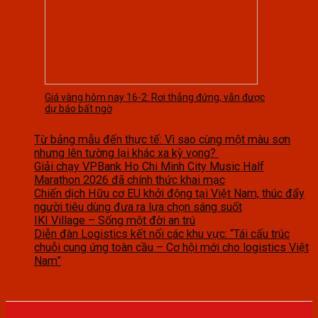
Giá vàng hôm nay 16-2: Rơi thẳng đứng, vẫn được
dự báo bất ngờ
Từ bảng mẫu đến thực tế: Vì sao cùng một màu sơn
nhưng lên tường lại khác xa kỳ vọng?
Giải chạy VPBank Ho Chi Minh City Music Half
Marathon 2026 đã chính thức khai mạc
Chiến dịch Hữu cơ EU khởi động tại Việt Nam, thúc đẩy
người tiêu dùng đưa ra lựa chọn sáng suốt
IKI Village – Sống một đời an trú
Diễn đàn Logistics kết nối các khu vực: “Tái cấu trúc
chuỗi cung ứng toàn cầu – Cơ hội mới cho logistics Việt
Nam”