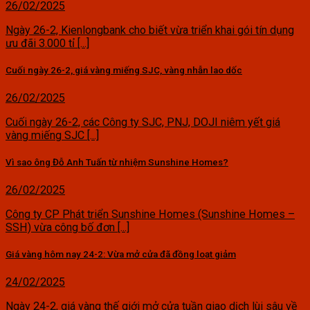
26/02/2025
Ngày 26-2, Kienlongbank cho biết vừa triển khai gói tín dụng
ưu đãi 3.000 tỉ [...]
Cuối ngày 26-2, giá vàng miếng SJC, vàng nhẫn lao dốc
26/02/2025
Cuối ngày 26-2, các Công ty SJC, PNJ, DOJI niêm yết giá
vàng miếng SJC [...]
Vì sao ông Đỗ Anh Tuấn từ nhiệm Sunshine Homes?
26/02/2025
Công ty CP Phát triển Sunshine Homes (Sunshine Homes –
SSH) vừa công bố đơn [...]
Giá vàng hôm nay 24-2: Vừa mở cửa đã đồng loạt giảm
24/02/2025
Ngày 24-2, giá vàng thế giới mở cửa tuần giao dịch lùi sâu về