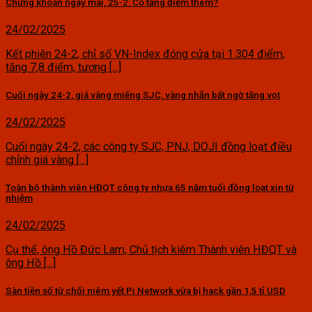
Chứng khoán ngày mai, 25-2: Có tăng điểm thêm?
24/02/2025
Kết phiên 24-2, chỉ số VN-Index đóng cửa tại 1.304 điểm,
tăng 7,8 điểm, tương [...]
Cuối ngày 24-2, giá vàng miếng SJC, vàng nhẫn bất ngờ tăng vọt
24/02/2025
Cuối ngày 24-2, các công ty SJC, PNJ, DOJI đồng loạt điều
chỉnh giá vàng [...]
Toàn bộ thành viên HĐQT công ty nhựa 65 năm tuổi đồng loạt xin từ
nhiệm
24/02/2025
Cụ thể, ông Hồ Đức Lam, Chủ tịch kiêm Thành viên HĐQT và
ông Hồ [...]
Sàn tiền số từ chối niêm yết Pi Network vừa bị hack gần 1,5 tỉ USD