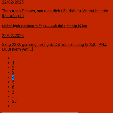
22/02/2025
Theo trang Dlnews, sàn giao dịch tiền điện tử lớn thứ hai trên
thị trường [...]
Chênh lệch giá vàng miếng SJC với thế giới thấp kỷ lục
22/02/2025
Sáng 22-2, giá vàng miếng SJC được các công ty SJC, PNJ,
DOJI niêm yết [...]
1
2
3
4
5
6
7
…
23