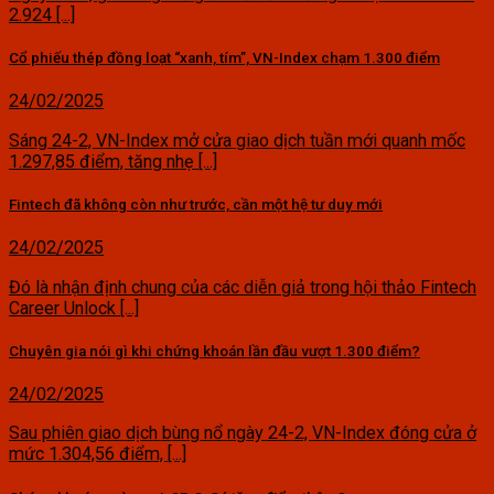
2.924 [...]
Cổ phiếu thép đồng loạt “xanh, tím”, VN-Index chạm 1.300 điểm
24/02/2025
Sáng 24-2, VN-Index mở cửa giao dịch tuần mới quanh mốc
1.297,85 điểm, tăng nhẹ [...]
Fintech đã không còn như trước, cần một hệ tư duy mới
24/02/2025
Đó là nhận định chung của các diễn giả trong hội thảo Fintech
Career Unlock [...]
Chuyên gia nói gì khi chứng khoán lần đầu vượt 1.300 điểm?
24/02/2025
Sau phiên giao dịch bùng nổ ngày 24-2, VN-Index đóng cửa ở
mức 1.304,56 điểm, [...]