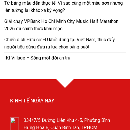
Từ bảng mẫu đến thực tế: Vì sao cùng một màu sơn nhưng
lên tường lại khác xa kỳ vọng?
Giải chạy VPBank Ho Chi Minh City Music Half Marathon
2026 đã chính thức khai mạc
Chiến dịch Hữu cơ EU khởi động tại Việt Nam, thúc đẩy
người tiêu dùng đưa ra lựa chọn sáng suốt
IKI Village – Sống một đời an trú
KINH TẾ NGÀY NAY
334/7/5 Đường Liên Khu 4-5, Phường Bình
Hưng Hòa B, Quận Bình Tân, TP.HCM