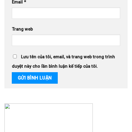
Email
*
Trang web
Lưu tên của tôi, email, và trang web trong trình
duyệt này cho lần bình luận kế tiếp của tôi.