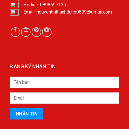
Hotline: 0898697135
Email: nguyenthithanhdung0809@gmail.com
ĐĂNG KÝ NHẬN TIN