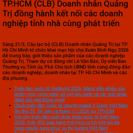
TP.HCM (CLB) Doanh nhân Quảng
Trị đồng hành kết nối các doanh
nghiệp tỉnh nhà cùng phát triển
Sáng 21/3, Câu lạc bộ (CLB) Doanh nhân Quảng Trị tại TP.
Hồ Chí Minh tổ chức khai mạc hội chợ Xuân Bính Ngọ 2026
để trưng bày, giới thiệu sản phẩm của các doanh nghiệp
Quảng Trị. Tham dự có đồng chí Lê Văn Bảo, Ủy viên Ban
Thường vụ Tỉnh ủy, Phó Chủ tịch UBND tỉnh cùng đông đảo
các doanh nghiệp, doanh nhân tại TP. Hồ Chí Minh và các
địa phương.
Triển lãm quốc tế Vietbuild 2026: Mang đến nhiều sản
phẩm mới, công nghệ số vật liệu xanh và các giải pháp
dành cho nhà thông minh
Chuỗi triển lãm Quốc tế chuyên ngành Y Dược Việt Nam
lần thứ 35: Sẽ diễn ra tháng 11/2026 tại TP.HCM
Hội chợ triển lãm xuất nhập khẩu quốc tế Việt Nam
2026: Hơn 300 gian hàng mở rộng cơ hội kết nối đa
dạng nguồn cung phục vụ thị trường Việt Nam