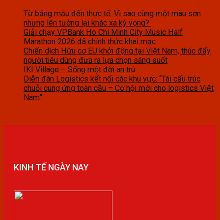
Từ bảng mẫu đến thực tế: Vì sao cùng một màu sơn
nhưng lên tường lại khác xa kỳ vọng?
Giải chạy VPBank Ho Chi Minh City Music Half
Marathon 2026 đã chính thức khai mạc
Chiến dịch Hữu cơ EU khởi động tại Việt Nam, thúc đẩy
người tiêu dùng đưa ra lựa chọn sáng suốt
IKI Village – Sống một đời an trú
Diễn đàn Logistics kết nối các khu vực: “Tái cấu trúc
chuỗi cung ứng toàn cầu – Cơ hội mới cho logistics Việt
Nam”
KINH TẾ NGÀY NAY