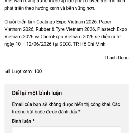
Tên
*
Email
*
Trang web
Lưu tên của tôi, email, và trang web trong trình
duyệt này cho lần bình luận kế tiếp của tôi.