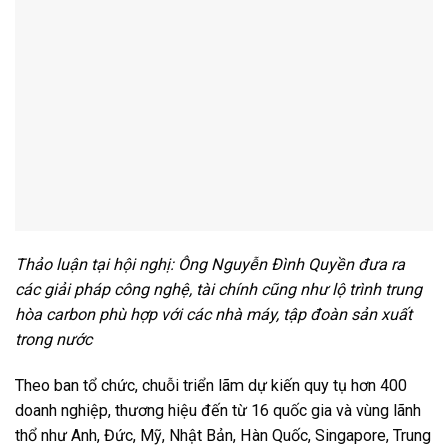
giải pháp phục vụ ngành công nghiệp sản xuất như nguyên
vật liệu, hóa chất công nghiệp, sơn phủ, cao su, nhựa, giấy,
công nghệ môi trường, tiết kiệm năng lượng và các giải
pháp ESG, Net Zero.
Ban tổ chức kỳ vọng sự kiện không chỉ tạo cơ hội kết nối
giao thương, cập nhật công nghệ mới mà còn góp phần thúc
đẩy quá trình chuyển đổi xanh, phát triển bền vững cho cộng
đồng doanh nghiệp công nghiệp Việt Nam trong giai đoạn
tới.
Trong bối cảnh các tiêu chuẩn ESG, giảm phát thải và minh
bạch chuỗi cung ứng ngày càng trở thành yêu cầu bắt buộc
trong thương mại toàn cầu, nhiều doanh nghiệp sản xuất tại
Việt Nam đang đứng trước áp lực phải chuyển đổi mô hình
phát triển theo hướng xanh và bền vững hơn.
Chuỗi triển lãm Coatings Expo Vietnam 2026, Paper