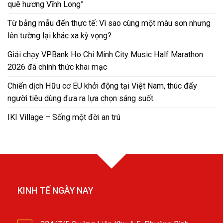
Hotline: 0898697135
Email: nguyenthithanhdung0809@gmail.com
ĐĂNG KÝ NHẬN TIN