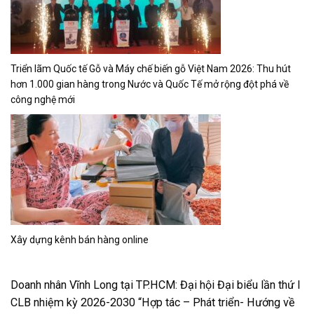
Từ bảng mẫu đến thực tế: Vì sao cùng một màu sơn nhưng
lên tường lại khác xa kỳ vọng?
Giải chạy VPBank Ho Chi Minh City Music Half Marathon
2026 đã chính thức khai mạc
Chiến dịch Hữu cơ EU khởi động tại Việt Nam, thúc đẩy
người tiêu dùng đưa ra lựa chọn sáng suốt
IKI Village – Sống một đời an trú
KINH TẾ NGÀY NAY
334/7/5 Đường Liên Khu 4-5, Phường Bình
Hưng Hòa B, Quận Bình Tân, TP.HCM