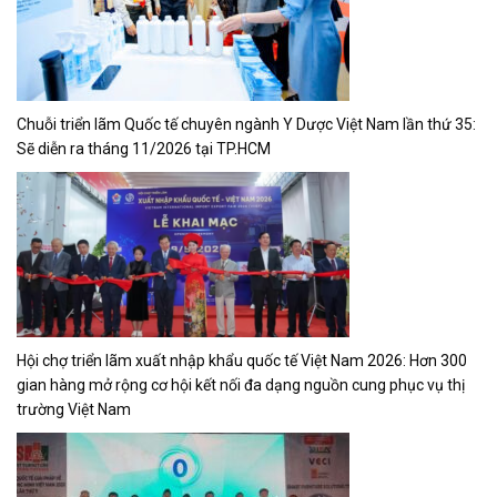
Triển lãm Quốc tế Gỗ và Máy chế biến gỗ Việt Nam 2026: Thu hút
hơn 1.000 gian hàng trong Nước và Quốc Tế mở rộng đột phá về
công nghệ mới
Xây dựng kênh bán hàng online
Doanh nhân Vĩnh Long tại TP.HCM: Đại hội Đại biểu lần thứ I
CLB nhiệm kỳ 2026-2030 “Hợp tác – Phát triển- Hướng về
quê hương Vĩnh Long”