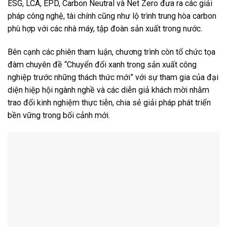
nghiệp trước những thách thức mới” với sự tham gia của đại
diện hiệp hội ngành nghề và các diễn giả khách mời nhằm
trao đổi kinh nghiệm thực tiễn, chia sẻ giải pháp phát triển
bền vững trong bối cảnh mới.
Thảo luận tại hội nghị: Ông Nguyễn Đình Quyền đưa ra
các giải pháp công nghệ, tài chính cũng như lộ trình trung
hòa carbon phù hợp với các nhà máy, tập đoàn sản xuất
trong nước
Theo ban tổ chức, chuỗi triển lãm dự kiến quy tụ hơn 400
doanh nghiệp, thương hiệu đến từ 16 quốc gia và vùng lãnh
thổ như Anh, Đức, Mỹ, Nhật Bản, Hàn Quốc, Singapore, Trung
Quốc, Thái Lan… với khoảng 8.000 khách tham quan chuyên
ngành.
Các triển lãm sẽ giới thiệu đa dạng công nghệ, thiết bị và