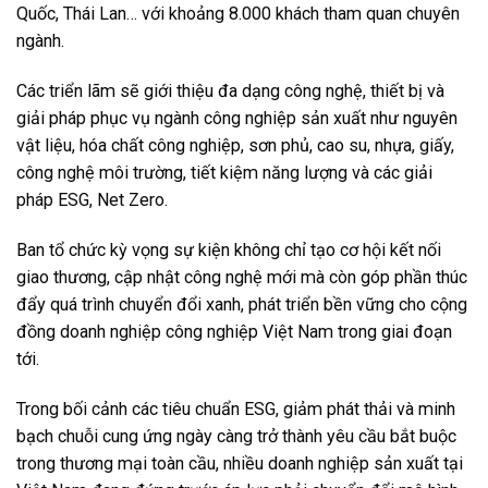
Vietnam 2026, Rubber & Tyre Vietnam 2026, Plastech Expo
Vietnam 2026 và ChemExpo Vietnam 2026 sẽ diễn ra từ
ngày 10 – 12/06/2026 tại SECC, TP. Hồ Chí Minh.
Thanh Dung
Lượt xem:
100
Để lại một bình luận
Email của bạn sẽ không được hiển thị công khai.
Các
trường bắt buộc được đánh dấu
*
Bình luận
*