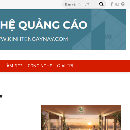
LÀM ĐẸP
CÔNG NGHỆ
GIẢI TRÍ
ản