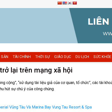
 SẢN
TÀI CHÍNH
THỜI SỰ
GIÁO DỤC
DU LỊCH
SỨC KHỎE
rở lại trên mạng xã hội
ng cộng”, “sử dụng tài liệu giả của cơ quan, tổ chức”, các tài kho
hu hút sự chú ý của công chúng.
rial Vũng Tàu Và Marina Bay Vung Tau Resort & Spa