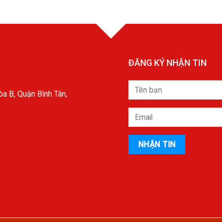
ĐĂNG KÝ NHẬN TIN
a B, Quận Bình Tân,