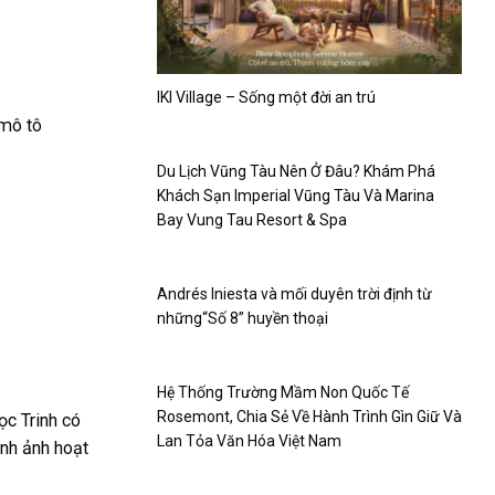
IKI Village – Sống một đời an trú
 mô tô
Du Lịch Vũng Tàu Nên Ở Đâu? Khám Phá
Khách Sạn Imperial Vũng Tàu Và Marina
Bay Vung Tau Resort & Spa
Andrés Iniesta và mối duyên trời định từ
những“Số 8” huyền thoại
Hệ Thống Trường Mầm Non Quốc Tế
Rosemont, Chia Sẻ Về Hành Trình Gìn Giữ Và
ọc Trinh có
Lan Tỏa Văn Hóa Việt Nam
ình ảnh hoạt