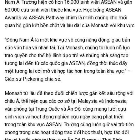
Nam Á. Trường hiện có hơn 16.000 sinh viên ASEAN và gần
60.000 cựu sinh viên thuộc khu vực. Học bổng ASEAN
Awards và ASEAN Pathway chính là minh chứng cho mối
quan hệ gắn kết bền chặt và lâu dài của Monash với khu vực.
“Đông Nam Á là một khu vực vô cùng năng động, giàu bản
sắc văn hóa và nhân tài. Tại Monash, chúng tôi luôn nỗ lực
trao quyền cho thế hệ lãnh đạo trẻ và những nhà sáng tạo
tương lai đến từ các quốc gia ASEAN, đồng thời thúc đẩy
một tương lai cởi mở và hợp tác hơn trong toàn khu vực.” –
Giáo sư Pickering chia sẻ.
Monash từ lâu đã theo đuổi chiến lược gắn kết sâu rộng với
châu Á, thể hiện qua các cơ sở tại Malaysia và Indonesia,
văn phòng tại Trung Quốc và Ấn Độ, cùng mạng lưới cựu
sinh viên và hoạt động nghiên cứu ngày càng phát triển
trong toàn khu vực ASEAN. Trường cũng luôn giữ vai trò tiên
phong trong các hoạt động trao đổi học thuật, hợp tác đối