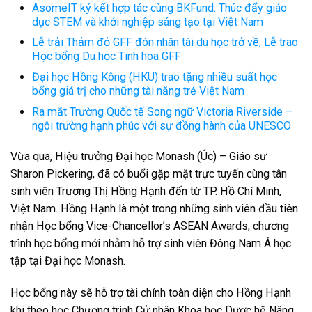
AsomeIT ký kết hợp tác cùng BKFund: Thúc đẩy giáo
dục STEM và khởi nghiệp sáng tạo tại Việt Nam
Lễ trải Thảm đỏ GFF đón nhân tài du học trở về, Lễ trao
Học bổng Du học Tinh hoa GFF
Đại học Hồng Kông (HKU) trao tặng nhiều suất học
bổng giá trị cho những tài năng trẻ Việt Nam
Ra mắt Trường Quốc tế Song ngữ Victoria Riverside –
ngôi trường hạnh phúc với sự đồng hành của UNESCO
Vừa qua, Hiệu trưởng Đại học Monash (Úc) – Giáo sư
Sharon Pickering, đã có buổi gặp mặt trực tuyến cùng tân
sinh viên Trương Thị Hồng Hạnh đến từ TP. Hồ Chí Minh,
Việt Nam. Hồng Hạnh là một trong những sinh viên đầu tiên
nhận Học bổng Vice-Chancellor’s ASEAN Awards, chương
trình học bổng mới nhằm hỗ trợ sinh viên Đông Nam Á học
tập tại Đại học Monash.
Học bổng này sẽ hỗ trợ tài chính toàn diện cho Hồng Hạnh
khi theo học Chương trình Cử nhân Khoa học Dược hệ Nâng