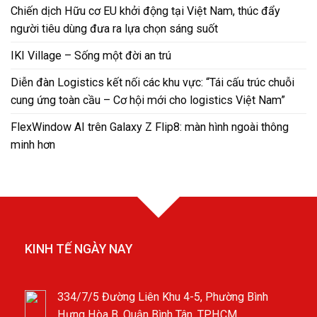
Chiến dịch Hữu cơ EU khởi động tại Việt Nam, thúc đẩy
người tiêu dùng đưa ra lựa chọn sáng suốt
IKI Village – Sống một đời an trú
Diễn đàn Logistics kết nối các khu vực: “Tái cấu trúc chuỗi
cung ứng toàn cầu – Cơ hội mới cho logistics Việt Nam”
FlexWindow AI trên Galaxy Z Flip8: màn hình ngoài thông
minh hơn
KINH TẾ NGÀY NAY
334/7/5 Đường Liên Khu 4-5, Phường Bình
Hưng Hòa B, Quận Bình Tân, TP.HCM