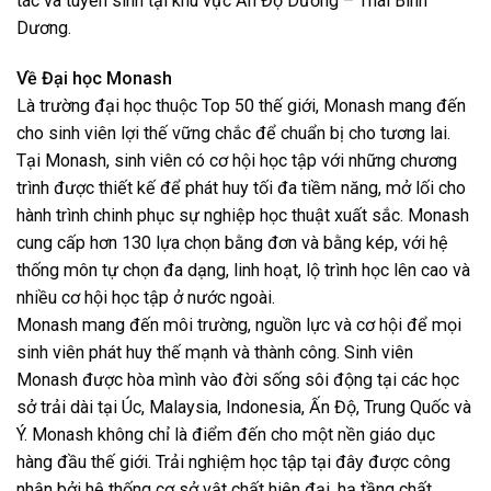
tác và tuyển sinh tại khu vực Ấn Độ Dương – Thái Bình
Dương.
Về Đại học Monash
Là trường đại học thuộc Top 50 thế giới, Monash mang đến
cho sinh viên lợi thế vững chắc để chuẩn bị cho tương lai.
Tại Monash, sinh viên có cơ hội học tập với những chương
trình được thiết kế để phát huy tối đa tiềm năng, mở lối cho
hành trình chinh phục sự nghiệp học thuật xuất sắc. Monash
cung cấp hơn 130 lựa chọn bằng đơn và bằng kép, với hệ
thống môn tự chọn đa dạng, linh hoạt, lộ trình học lên cao và
nhiều cơ hội học tập ở nước ngoài.
Monash mang đến môi trường, nguồn lực và cơ hội để mọi
sinh viên phát huy thế mạnh và thành công. Sinh viên
Monash được hòa mình vào đời sống sôi động tại các học
sở trải dài tại Úc, Malaysia, Indonesia, Ấn Độ, Trung Quốc và
Ý. Monash không chỉ là điểm đến cho một nền giáo dục
hàng đầu thế giới. Trải nghiệm học tập tại đây được công
nhận bởi hệ thống cơ sở vật chất hiện đại, hạ tầng chất