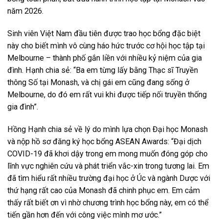
năm 2026.
Sinh viên Việt Nam đầu tiên được trao học bổng đặc biệt
này cho biết mình vô cùng háo hức trước cơ hội học tập tại
Melbourne – thành phố gắn liền với nhiều kỷ niệm của gia
đình. Hạnh chia sẻ: “Ba em từng lấy bằng Thạc sĩ Truyền
thông Số tại Monash, và chị gái em cũng đang sống ở
Melbourne, do đó em rất vui khi được tiếp nối truyền thống
gia đình”.
Hồng Hạnh chia sẻ về lý do mình lựa chọn Đại học Monash
và nộp hồ sơ đăng ký học bổng ASEAN Awards: “Đại dịch
COVID-19 đã khơi dậy trong em mong muốn đóng góp cho
lĩnh vực nghiên cứu và phát triển vắc-xin trong tương lai. Em
đã tìm hiểu rất nhiều trường đại học ở Úc và ngành Dược với
thứ hạng rất cao của Monash đã chinh phục em. Em cảm
thấy rất biết ơn vì nhờ chương trình học bổng này, em có thể
tiến gần hơn đến với công việc mình mơ ước.”