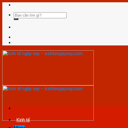
Skip
to
content
Kinh tế
Menu