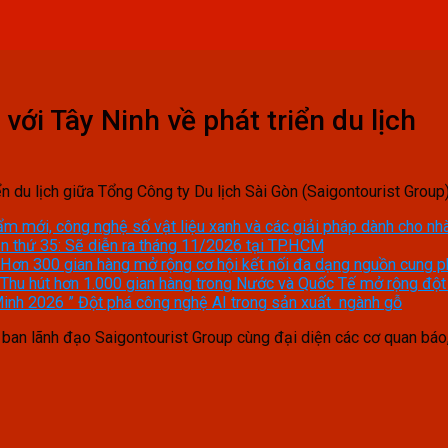
với Tây Ninh về phát triển du lịch
iển du lịch giữa Tổng Công ty Du lịch Sài Gòn (Saigontourist Grou
ẩm mới, công nghệ số vật liệu xanh và các giải pháp dành cho nh
n thứ 35: Sẽ diễn ra tháng 11/2026 tại TP.HCM
 Hơn 300 gian hàng mở rộng cơ hội kết nối đa dạng nguồn cung p
 Thu hút hơn 1.000 gian hàng trong Nước và Quốc Tế mở rộng độ
Minh 2026 ” Đột phá công nghệ AI trong sản xuất ngành gỗ
 ban lãnh đạo Saigontourist Group cùng đại diện các cơ quan báo,