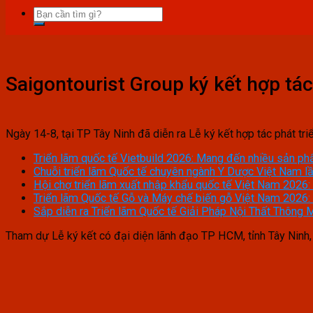
Saigontourist Group ký kết hợp tác 
Ngày 14-8, tại TP Tây Ninh đã diễn ra Lễ ký kết hợp tác phát tr
Triển lãm quốc tế Vietbuild 2026: Mang đến nhiều sản ph
Chuỗi triển lãm Quốc tế chuyên ngành Y Dược Việt Nam lầ
Hội chợ triển lãm xuất nhập khẩu quốc tế Việt Nam 2026:
Triển lãm Quốc tế Gỗ và Máy chế biến gỗ Việt Nam 2026:
Sắp diễn ra Triển lãm Quốc tế Giải Pháp Nội Thất Thông 
Tham dự Lễ ký kết có đại diện lãnh đạo TP HCM, tỉnh Tây Ninh,