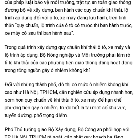
của pháp luật bảo vệ môi trường, trật tự, an toàn giao thông
đường bộ về xây dựng, ban hành các quy chuẩn khí thải, lộ
trình áp dụng đối với ô tô, xe máy đang lưu hành, trên tinh
thần “quy chuẩn, lộ trình của ô tô có trước thì ban hành trước,
xe máy có sau thì ban hành sau”.
Trong quá trình xây dựng quy chuẩn khí thải ô tô, xe máy và
lộ trình áp dụng, Bộ Nông nghiệp và Môi trường phải làm rõ
tỉ lệ khí thải của các phương tiện giao thông đang hoạt động
trong tổng nguồn gây ô nhiễm không khí.
Đối với những thành phố, đô thị có mức ô nhiễm không khí
cao như Hà Nội, TPHCM, cần nghiên cứu áp dụng nhanh hơn,
sớm hơn quy chuẩn về khí thải ô tô, xe máy để hạn chế
phương tiện gây ô nhiễm, trước hết là tại một số khu vực,
tuyến đường, phố trọng điểm.
Phó Thủ tướng giao Bộ Xây dựng, Bộ Công an phối hợp với
TP Hà Nội, TPHCM rà soát, cập nhật quy hoạch hạ tầng