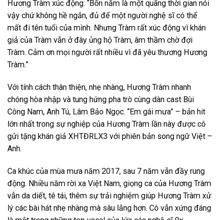
Hương Tràm xúc động: “Bốn năm là một quãng thời gian nói
vậy chứ không hề ngắn, đủ để một người nghệ sĩ có thể
mất đi tên tuổi của mình. Nhưng Tràm rất xúc động vì khán
giả của Tràm vẫn ở đây ủng hộ Tràm, âm thầm chờ đợi
Tràm. Cảm ơn mọi người rất nhiều vì đã yêu thương Hương
Tràm.”
Với tính cách thân thiện, nhẹ nhàng, Hương Tràm nhanh
chóng hòa nhập và tung hứng pha trò cùng dàn cast Bùi
Công Nam, Anh Tú, Lâm Bảo Ngọc. “Em gái mưa” – bản hit
lớn nhất trong sự nghiệp của Hương Tràm lần này được cô
gửi tặng khán giả XHTĐRLX3 với phiên bản song ngữ Việt –
Anh.
Ca khúc của mùa mưa năm 2017, sau 7 năm vẫn đầy rung
động. Nhiều năm rời xa Việt Nam, giọng ca của Hương Tràm
vẫn da diết, tê tái, thêm sự trải nghiệm giúp Hương Tràm xử
lý các bài hát nhẹ nhàng mà sâu lắng hơn. Cô vẫn xứng đáng