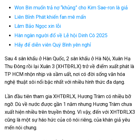
Won Bin muốn trả nợ “khủng” cho Kim Sae-ron là giả
Liên Bỉnh Phát khiến fan mê mẩn
Lâm Bảo Ngọc xin lỗi
Hàn ngàn người đổ về Lễ hội Dinh Cô 2025
Hãy để diễn viên Quý Bình yên nghỉ
Sau 4 sân khấu ở Hàn Quốc, 2 sân khấu ở Hà Nội, Xuân Hạ
Thu Đông rồi lại Xuân 3 (XHTĐRLX) trở về điểm xuất phát là
TP HCM nhộn nhịp và sầm uất, nơi có đời sống văn hóa
nghệ thuật sôi nổi bậc nhất với nhiều hình thức đa dạng.
Lần đầu tiên tham gia XHTĐRLX, Hương Tràm có nhiều bỡ
ngỡ. Dù về nước được gần 1 năm nhưng Hương Tràm chưa
xuất hiện nhiều trên truyền thông. Vì vậy, đến với XHTĐRLX3
cũng là một sự háo hức của cô nói riêng, của khán giả yêu
mến nói chung.