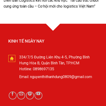
Diễn đàn Logistics kết nối các khu vực: “Tái cấu trúc chuỗi
cung ứng toàn cầu – Cơ hội mới cho logistics Việt Nam”
KINH TẾ NGÀY NAY
334/7/5 Đường Liên Khu 4-5, Phường Bình
Hưng Hòa B, Quận Bình Tân, TP.HCM
Hotline: 0898697135
Email: nguyenthithanhdung0809@gmail.com