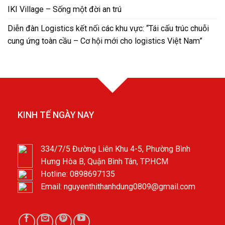
IKI Village – Sống một đời an trú
Diễn đàn Logistics kết nối các khu vực: “Tái cấu trúc chuỗi
cung ứng toàn cầu – Cơ hội mới cho logistics Việt Nam”
KINH TẾ NGÀY NAY
334/7/5 Đường Liên Khu 4-5, Phường Bình
Hưng Hòa B, Quận Bình Tân, TP.HCM
Hotline: 0898697135
Email: nguyenthithanhdung0809@gmail.com