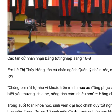
Các tân cử nhân nhận bằng tốt nghiệp sáng 16-8
Em Lê Thị Thúy Hằng, tân cử nhân ngành Quản lý nhà nước, c
lớn.
“Chúng em rất tự hào vì khoác trên mình màu áo đồng phục c
biết yêu thương, chia sẻ, sống tình cảm nhiều hơn” – Hằng ch
Trong suốt toàn khóa học, sinh viên đại học chính quy tốt n
học viện. Trong đó, có 19 sinh viên đã đạt giải nghiên cứu 