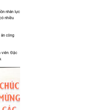
uồn nhân lực
 có nhiều
i ân công
 viên. Đặc
u.