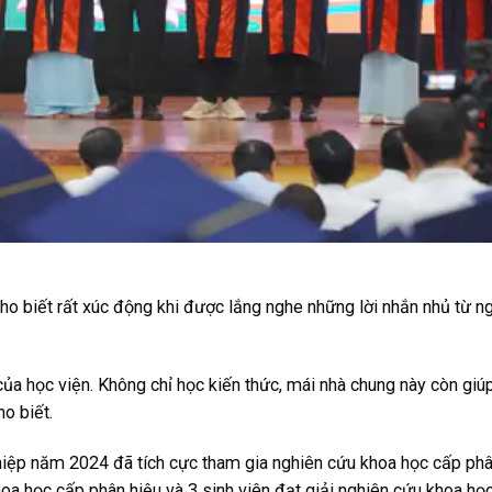
ho biết rất xúc động khi được lắng nghe những lời nhắn nhủ từ n
ủa học viện. Không chỉ học kiến thức, mái nhà chung này còn gi
o biết.
ghiệp năm 2024 đã tích cực tham gia nghiên cứu khoa học cấp phâ
khoa học cấp phân hiệu và 3 sinh viên đạt giải nghiên cứu khoa họ