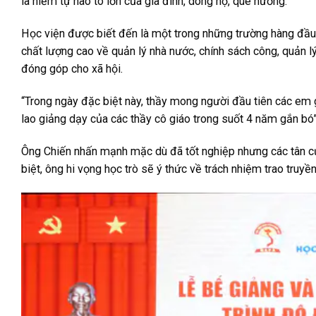
là niềm tự hào to lớn của gia đình, dòng họ, quê hương.
Học viện được biết đến là một trong những trường hàng đầu 
chất lượng cao về quản lý nhà nước, chính sách công, quản lý 
đóng góp cho xã hội.
“Trong ngày đặc biệt này, thầy mong người đầu tiên các em gử
lao giảng dạy của các thầy cô giáo trong suốt 4 năm gắn bó
Ông Chiến nhấn mạnh mặc dù đã tốt nghiệp nhưng các tân cử 
biệt, ông hi vọng học trò sẽ ý thức về trách nhiệm trao truyề