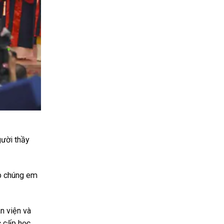
gười thầy
úp chúng em
n viện và
c cấp học