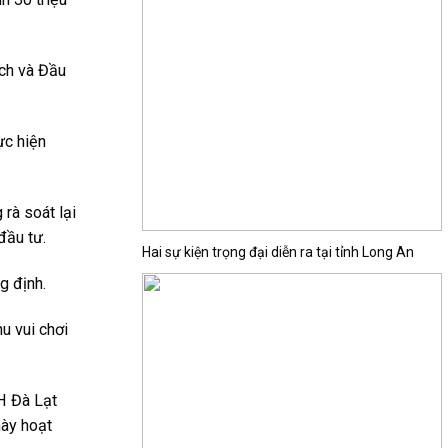
ạch và Đầu
ực hiện
rà soát lại
đầu tư.
Hai sự kiện trọng đại diễn ra tại tỉnh Long An
g định.
u vui chơi
H Đà Lạt
này hoạt