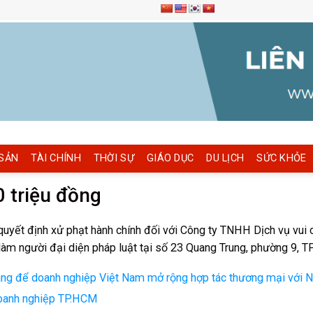
SẢN
TÀI CHÍNH
THỜI SỰ
GIÁO DỤC
DU LỊCH
SỨC KHỎE
0 triệu đồng
yết định xử phạt hành chính đối với Công ty TNHH Dịch vụ vui ch
àm người đại diện pháp luật tại số 23 Quang Trung, phường 9, TP
vàng để doanh nghiệp Việt Nam mở rộng hợp tác thương mại với 
doanh nghiệp TP.HCM