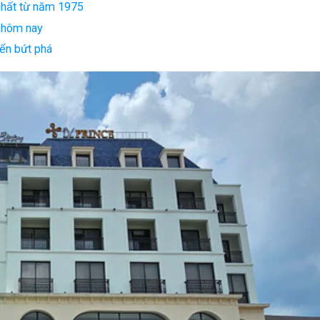
nhất từ năm 1975
” hôm nay
iển bứt phá