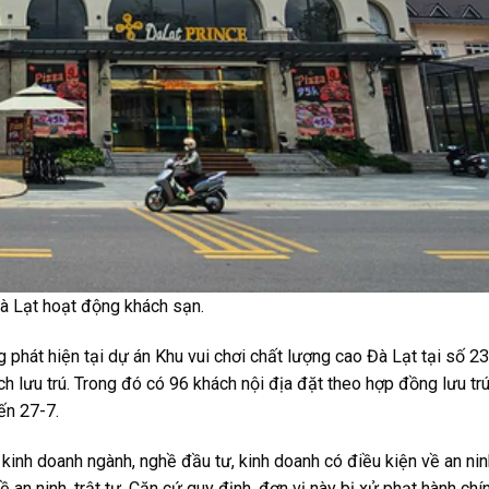
Đà Lạt hoạt động khách sạn.
 phát hiện tại dự án Khu vui chơi chất lượng cao Đà Lạt tại số 2
h lưu trú. Trong đó có 96 khách nội địa đặt theo hợp đồng lưu tr
ến 27-7.
nh doanh ngành, nghề đầu tư, kinh doanh có điều kiện về an ninh,
n ninh, trật tự. Căn cứ quy định, đơn vị này bị xử phạt hành chín