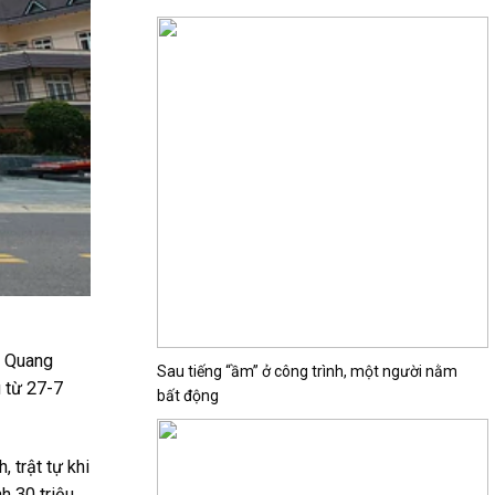
3 Quang
Sau tiếng “ầm” ở công trình, một người nằm
ú từ 27-7
bất động
 trật tự khi
h 30 triệu