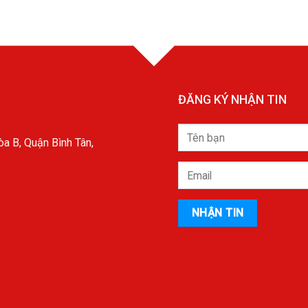
ĐĂNG KÝ NHẬN TIN
a B, Quận Bình Tân,