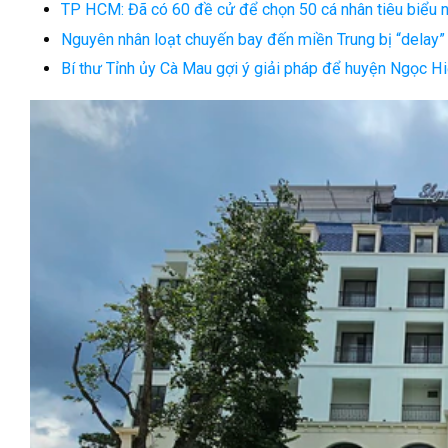
TP HCM: Đã có 60 đề cử để chọn 50 cá nhân tiêu biểu 
Nguyên nhân loạt chuyến bay đến miền Trung bị “delay
Bí thư Tỉnh ủy Cà Mau gợi ý giải pháp để huyện Ngọc H