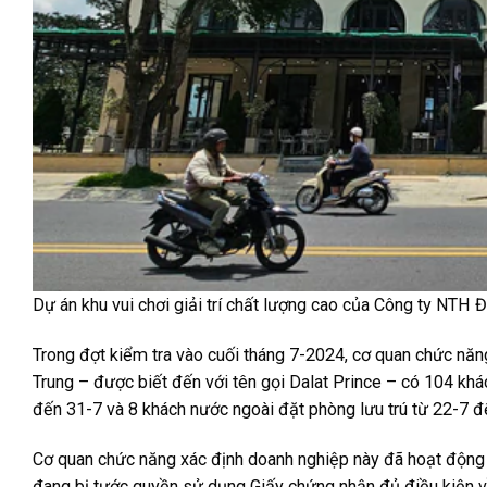
Dự án khu vui chơi giải trí chất lượng cao của Công ty NTH 
Trong đợt kiểm tra vào cuối tháng 7-2024, cơ quan chức năng
Trung – được biết đến với tên gọi Dalat Prince – có 104 khác
đến 31-7 và 8 khách nước ngoài đặt phòng lưu trú từ 22-7 đ
Cơ quan chức năng xác định doanh nghiệp này đã hoạt động ki
đang bị tước quyền sử dụng Giấy chứng nhận đủ điều kiện về a