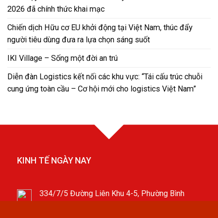
2026 đã chính thức khai mạc
Chiến dịch Hữu cơ EU khởi động tại Việt Nam, thúc đẩy
người tiêu dùng đưa ra lựa chọn sáng suốt
IKI Village – Sống một đời an trú
Diễn đàn Logistics kết nối các khu vực: “Tái cấu trúc chuỗi
cung ứng toàn cầu – Cơ hội mới cho logistics Việt Nam”
KINH TẾ NGÀY NAY
334/7/5 Đường Liên Khu 4-5, Phường Bình
Hưng Hòa B, Quận Bình Tân, TP.HCM
Hotline: 0898697135