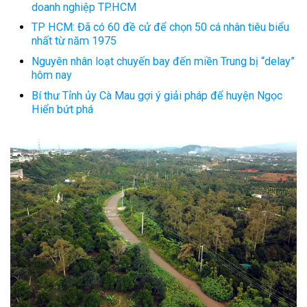
doanh nghiệp TP.HCM
TP HCM: Đã có 60 đề cử để chọn 50 cá nhân tiêu biểu
nhất từ năm 1975
Nguyên nhân loạt chuyến bay đến miền Trung bị “delay”
hôm nay
Bí thư Tỉnh ủy Cà Mau gợi ý giải pháp để huyện Ngọc
Hiển bứt phá