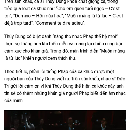
Trên sân khấu, ca sĩ Thùy Dung khoe chất giọng ca, trong
trẻo qua loạt ca khúc như “Cho em quên tuổi ngọc – C’est
toi”; “Domino – Hội mùa hoa”; “Muộn màng là từ lúc – C’est
déjà trop tard”; “Comment te dire adieu”.
Thùy Dung có biệt danh “nàng thơ nhạc Pháp thế hệ mới”
thực sự thăng hoa khi biểu diễn và mang lại nhiều cung bậc
cảm xúc cho khán giả. Trong đó, màn trình diễn “Muộn màng
là từ lúc” khiến người xem thích thú.
Theo tiết lộ, phần lời tiếng Pháp của ca khúc được một
người bạn của Thùy Dung viết ra. Trên sân khấu, nhạc sĩ Đức
Trí gửi lời cảm ơn vì khi Thùy Dung thể hiện ca khúc này, anh
tin sẽ có thêm những khán giả người Pháp biết đến âm nhạc
của mình.