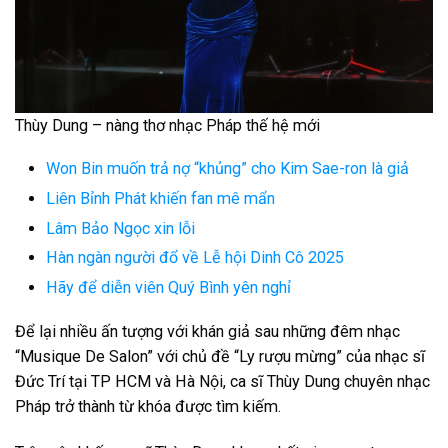
Thùy Dung – nàng thơ nhạc Pháp thế hệ mới
Won Bin muốn trả nợ “khủng” cho Kim Sae-ron là giả
Liên Bỉnh Phát khiến fan mê mẩn
Lâm Bảo Ngọc xin lỗi
Hàn ngàn người đổ về Lễ hội Dinh Cô 2025
Hãy để diễn viên Quý Bình yên nghỉ
Để lại nhiều ấn tượng với khán giả sau những đêm nhạc
“Musique De Salon” với chủ đề “Ly rượu mừng” của nhạc sĩ
Đức Trí tại TP HCM và Hà Nội, ca sĩ Thùy Dung chuyên nhạc
Pháp trở thành từ khóa được tìm kiếm.