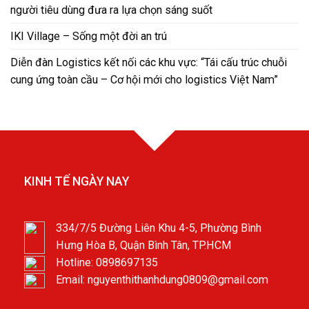
người tiêu dùng đưa ra lựa chọn sáng suốt
IKI Village – Sống một đời an trú
Diễn đàn Logistics kết nối các khu vực: “Tái cấu trúc chuỗi
cung ứng toàn cầu – Cơ hội mới cho logistics Việt Nam”
KINH TẾ NGÀY NAY
334/7/5 Đường Liên Khu 4-5, Phường Bình
Hưng Hòa B, Quận Bình Tân, TP.HCM
Hotline: 0898697135
Email: nguyenthithanhdung0809@gmail.com