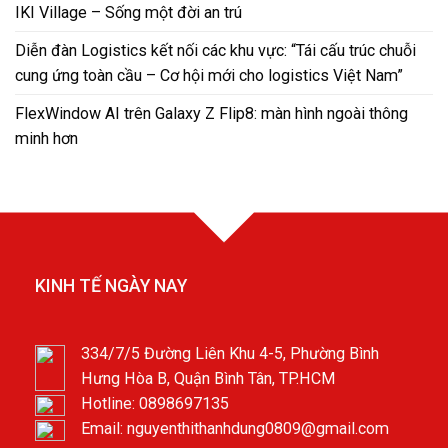
IKI Village – Sống một đời an trú
Diễn đàn Logistics kết nối các khu vực: “Tái cấu trúc chuỗi
cung ứng toàn cầu – Cơ hội mới cho logistics Việt Nam”
FlexWindow AI trên Galaxy Z Flip8: màn hình ngoài thông
minh hơn
KINH TẾ NGÀY NAY
334/7/5 Đường Liên Khu 4-5, Phường Bình
Hưng Hòa B, Quận Bình Tân, TP.HCM
Hotline: 0898697135
Email: nguyenthithanhdung0809@gmail.com