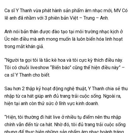
Ca sĩ Y Thanh vừa phát hành sản phẩm âm nhạc mới, MV Có
lẽ anh đã nhầm với 3 phiên bản Việt – Trung – Anh.
Anh nói bản thân được đào tạo tại môi trường nhạc kịch ở
Úc nên điều mà anh mong muốn là luôn biến hóa linh hoạt
trong mắt khán giả.
“Người ta gọi tôi là tắc kè hoa và tôi cực kỳ thích điều này.
Tôi có chuỗi liveshow “Biến báo” cũng thể hiện điều này” –
ca sĩ Y Thanh cho biết.
Sau hơn 2 thập kỷ hoạt động nghệ thuật, Y Thanh chia sẻ thu
nhập từ ca hát giúp anh đủ trang trải cuộc sống. Ngoài ra,
hiện tại anh còn thử sức ở lĩnh vực kinh doanh.
“Hiện, tôi thường đi hát live ở nhiều tụ điểm nên thu nhập
chính vẫn đến từ ca hát. Nhờ đó, tôi đủ trang trải cuộc sống
nhưng để thực hiện những sản phẩm âm nhạc hoành tráng