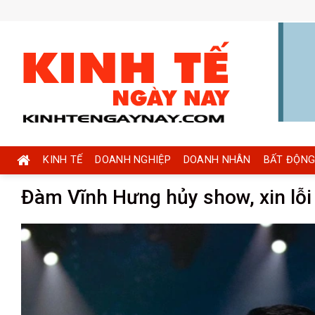
Skip
to
content
KINH TẾ
DOANH NGHIỆP
DOANH NHÂN
BẤT ĐỘNG
Đàm Vĩnh Hưng hủy show, xin lỗi