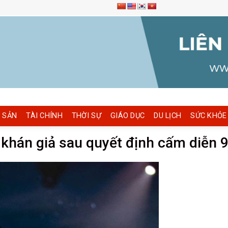
 SẢN
TÀI CHÍNH
THỜI SỰ
GIÁO DỤC
DU LỊCH
SỨC KHỎE
 khán giả sau quyết định cấm diễn 