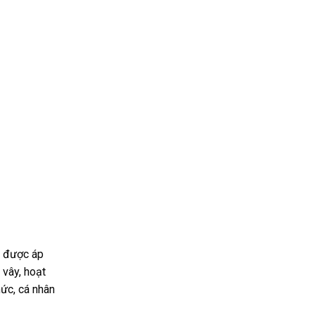
n được áp
 vây, hoạt
ức, cá nhân