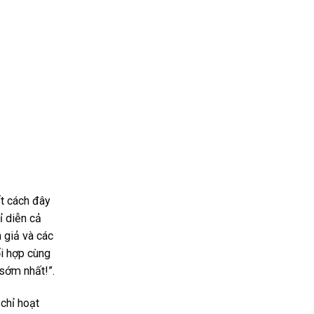
ết cách đây
ỉ diễn cả
n giả và các
ối hợp cùng
 sớm nhất!”.
chỉ hoạt