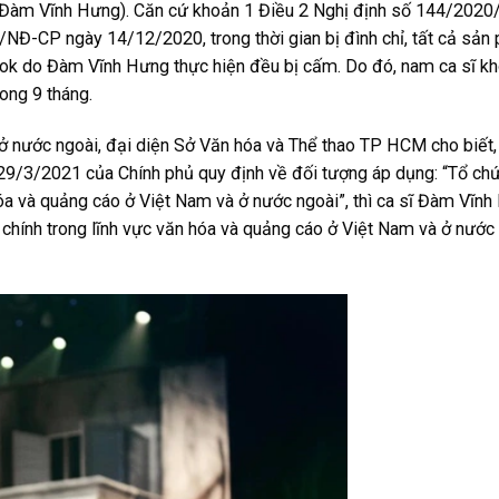
ĩ Đàm Vĩnh Hưng). Căn cứ khoản 1 Điều 2 Nghị định số 144/202
NĐ-CP ngày 14/12/2020, trong thời gian bị đình chỉ, tất cả sả
kTok do Đàm Vĩnh Hưng thực hiện đều bị cấm. Do đó, nam ca sĩ 
ong 9 tháng.
ở nước ngoài, đại diện Sở Văn hóa và Thể thao TP HCM cho biết,
9/3/2021 của Chính phủ quy định về đối tượng áp dụng: “Tổ chứ
óa và quảng cáo ở Việt Nam và ở nước ngoài”, thì ca sĩ Đàm Vĩnh
 chính trong lĩnh vực văn hóa và quảng cáo ở Việt Nam và ở nước 