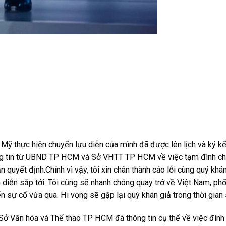
ở Mỹ thực hiện chuyến lưu diễn của mình đã được lên lịch và ký k
hông tin từ UBND TP HCM và Sở VHTT TP HCM về việc tạm đình ch
n quyết định.Chính vì vậy, tôi xin chân thành cáo lỗi cùng quý khá
 diễn sắp tới. Tôi cũng sẽ nhanh chóng quay trở về Việt Nam, ph
n sự cố vừa qua. Hi vọng sẽ gặp lại quý khán giả trong thời gian
 Sở Văn hóa và Thể thao TP HCM đã thông tin cụ thể về việc đình 