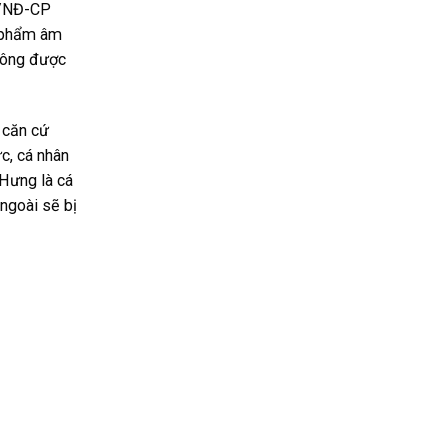
0/NĐ-CP
n phẩm âm
không được
 căn cứ
c, cá nhân
 Hưng là cá
ngoài sẽ bị