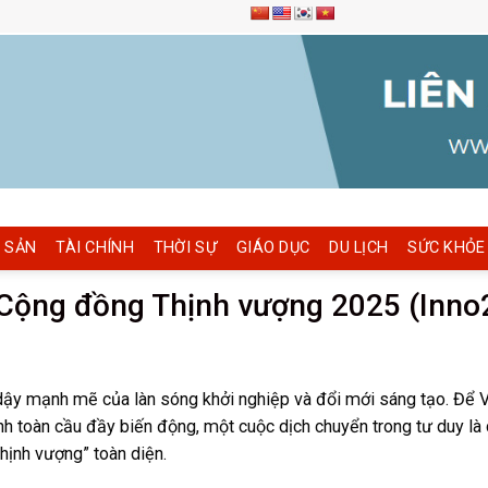
 SẢN
TÀI CHÍNH
THỜI SỰ
GIÁO DỤC
DU LỊCH
SỨC KHỎE
ì Cộng đồng Thịnh vượng 2025 (Inn
 dậy mạnh mẽ của làn sóng khởi nghiệp và đổi mới sáng tạo. Để 
 toàn cầu đầy biến động, một cuộc dịch chuyển trong tư duy là c
hịnh vượng” toàn diện.