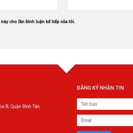
 này cho lần bình luận kế tiếp của tôi.
ĐĂNG KÝ NHẬN TIN
a B, Quận Bình Tân,