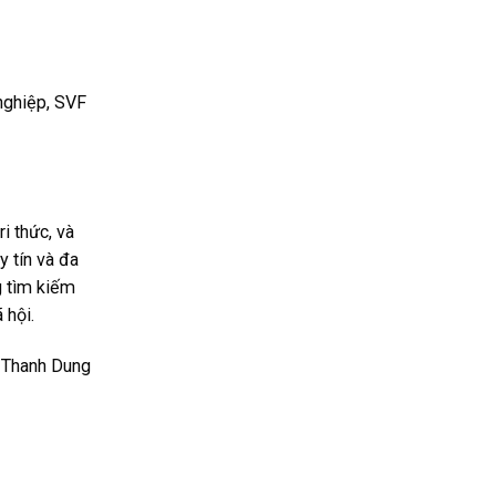
 nghiệp, SVF
i thức, và
y tín và đa
g tìm kiếm
 hội.
Thanh Dung