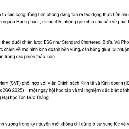
nh từ các cộng đồng tiên phong đang tạo ra tác động thực tiễn như
ã nguồn Hạnh phúc…, mang đến những góc nhìn sâu sắc về phát t
theo đuổi chiến lược ESG như Standard Chartered, Biti’s, Vũ Ph
chiến về mô hình kinh doanh bền vững, cân bằng giữa lợi nhuận
ấn trong các phiên thảo luận.
am (SVF) phối hợp với Viện Chính sách Kinh tế và Kinh doanh (I
o2GG 2025) – một ngày hội học tập và trải nghiệm đặc biệt dành
ng Đại học Tôn Đức Thắng.
nh vượng trong kỷ nguyên mới không chỉ dừng ở sự sung túc về v