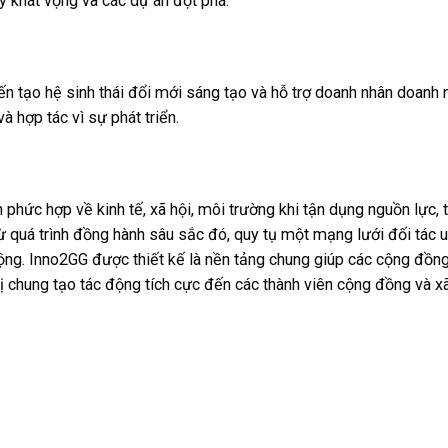
ày khát vọng và các dự án đột phá.
iến tạo hệ sinh thái đổi mới sáng tạo và hỗ trợ doanh nhân doanh
 hợp tác vì sự phát triển.
phức hợp về kinh tế, xã hội, môi trường khi tận dụng nguồn lực, tr
ừ quá trình đồng hành sâu sắc đó, quy tụ một mạng lưới đối tác u
ng. Inno2GG được thiết kế là nền tảng chung giúp các cộng đồn
 trị chung tạo tác động tích cực đến các thành viên cộng đồng và xã