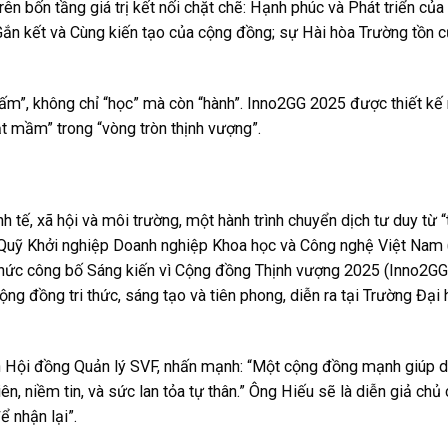
trên bốn tầng giá trị kết nối chặt chẽ: Hạnh phúc và Phát triển của
ắn kết và Cùng kiến tạo của cộng đồng; sự Hài hòa Trường tồn c
hấm”, không chỉ “học” mà còn “hành”. Inno2GG 2025 được thiết kế
ạt mầm” trong “vòng tròn thịnh vượng”.
h tế, xã hội và môi trường, một hành trình chuyển dịch tư duy từ 
 Quỹ Khởi nghiệp Doanh nghiệp Khoa học và Công nghệ Việt Nam 
h thức công bố Sáng kiến vì Cộng đồng Thịnh vượng 2025 (Inno2G
ng đồng tri thức, sáng tạo và tiên phong, diễn ra tại Trường Đại
Hội đồng Quản lý SVF, nhấn mạnh: “Một cộng đồng mạnh giúp 
n, niềm tin, và sức lan tỏa tự thân.” Ông Hiếu sẽ là diễn giả chủ 
ể nhận lại”.