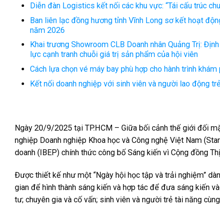
Diễn đàn Logistics kết nối các khu vực: “Tái cấu trúc c
Ban liên lạc đồng hương tỉnh Vĩnh Long sơ kết hoạt độ
năm 2026
Khai trương Showroom CLB Doanh nhân Quảng Trị: Định h
lực cạnh tranh chuỗi giá trị sản phẩm của hội viên
Cách lựa chọn vé máy bay phù hợp cho hành trình khám
Kết nối doanh nghiệp với sinh viên và người lao động tr
Ngày 20/9/2025 tại TP.HCM – Giữa bối cảnh thế giới đối mặt
nghiệp Doanh nghiệp Khoa học và Công nghệ Việt Nam (Start
doanh (IBEP) chính thức công bố Sáng kiến vì Cộng đồng T
Được thiết kế như một “Ngày hội học tập và trải nghiệm” dà
gian để hình thành sáng kiến và hợp tác để đưa sáng kiến vào
tư; chuyên gia và cố vấn; sinh viên và người trẻ tài năng cùng