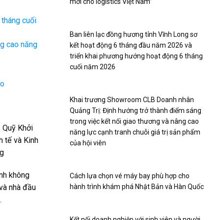
mới cho logistics Việt Nam”
 tháng cuối
Ban liên lạc đồng hương tỉnh Vĩnh Long sơ
ng cao năng
kết hoạt động 6 tháng đầu năm 2026 và
triển khai phương hướng hoạt động 6 tháng
cuối năm 2026
ao
Khai trương Showroom CLB Doanh nhân
Quảng Trị: Định hướng trở thành điểm sáng
trong việc kết nối giao thương và nâng cao
, Quỹ Khởi
năng lực cạnh tranh chuỗi giá trị sản phẩm
 tế và Kinh
của hội viên
ng
ành không
Cách lựa chọn vé máy bay phù hợp cho
 và nhà đầu
hành trình khám phá Nhật Bản và Hàn Quốc
.
Kết nối doanh nghiệp với sinh viên và người