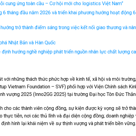
huỗi cung ứng toàn cầu – Cơ hội mới cho logistics Việt Nam”
ng 6 tháng đầu năm 2026 và triển khai phương hướng hoạt động 6
ướng trở thành điểm sáng trong việc kết nối giao thương và nâ
 phá Nhật Bản và Hàn Quốc
ẻ định hướng nghề nghiệp phát triển nguồn nhân lực chất lượng c
 với những thách thức phức hợp về kinh tế, xã hội và môi trường
up Vietnam Foundation – SVF) phối hợp với Viện Chính sách Kinh
hịnh vượng 2025 (Inno2GG 2025) tại trường Đại học Tôn Đức Thắ
nh cho các thành viên cộng đồng, sự kiện được kỳ vọng sẽ trở th
 thực tiễn, nơi các thủ lĩnh và đại diện cộng đồng; doanh nghiệp
 định hình lại khái niệm về sự thịnh vượng và phát triển bền vững.