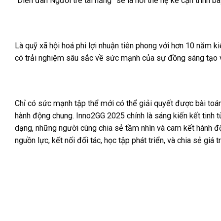
“Diễn đàn Người trẻ tài năng” sẽ là nơi thế hệ kế cận trình b
Là quỹ xã hội hoá phi lợi nhuận tiên phong với hơn 10 năm k
có trải nghiệm sâu sắc về sức mạnh của sự đồng sáng tạo và
Chỉ có sức mạnh tập thể mới có thể giải quyết được bài toán 
hành động chung. Inno2GG 2025 chính là sáng kiến kết tinh t
dạng, những người cùng chia sẻ tầm nhìn và cam kết hành độ
nguồn lực, kết nối đối tác, học tập phát triển, và chia sẻ giá