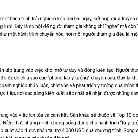
một hành trình trải nghiệm kéo dài hai ngày, kết hợp giữa truyền
g lưới. Đây là cơ hội để người tham gia không chỉ “nghe” mà còn 
như một hành trình chuyển hóa, nơi mỗi người tham gia đều là m
n tập trung vào việc khơi mở tư duy và đồng kiến tạo. Người th
đó được chia vào các “phòng lab ý tưởng” chuyên sâu. Đây là kh
doanh nghiệp thảo luận, chất vấn và phát triển ý tưởng của mình 
trực tiếp, nơi các sáng kiến xuất sắc nhất sẽ nhận được những c
 trung vào việc lan tỏa và cam kết. Sân khấu sẽ thuộc về Top 10 d
g Niềm tin”, những minh chứng sống động cho hành trình “từ ý tư
 xuất sắc được nhận tài trợ 4.000 USD của chương trình. Song 