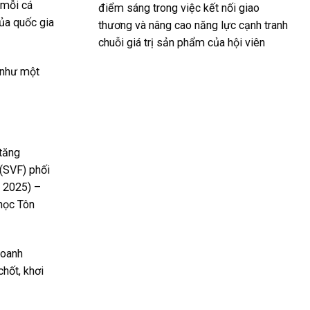
 mỗi cá
điểm sáng trong việc kết nối giao
ủa quốc gia
thương và nâng cao năng lực cạnh tranh
chuỗi giá trị sản phẩm của hội viên
 như một
“tăng
(SVF) phối
G 2025) –
 học Tôn
doanh
chốt, khơi