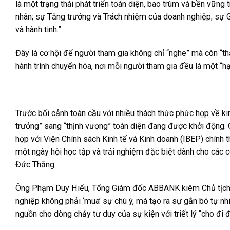
là một trạng thái phát triển toàn diện, bao trùm và bền vững 
nhân; sự Tăng trưởng và Trách nhiệm của doanh nghiệp; sự G
và hành tinh.”
Đây là cơ hội để người tham gia không chỉ “nghe” mà còn “t
hành trình chuyển hóa, nơi mỗi người tham gia đều là một “h
Trước bối cảnh toàn cầu với nhiều thách thức phức hợp về kin
trưởng” sang “thịnh vượng” toàn diện đang được khởi động.
hợp với Viện Chính sách Kinh tế và Kinh doanh (IBEP) chín
một ngày hội học tập và trải nghiệm đặc biệt dành cho các cộ
Đức Thắng.
Ông Phạm Duy Hiếu, Tổng Giám đốc ABBANK kiêm Chủ tịch 
nghiệp không phải ‘mua’ sự chú ý, mà tạo ra sự gắn bó tự nhiê
nguồn cho dòng chảy tư duy của sự kiện với triết lý “cho đi đ