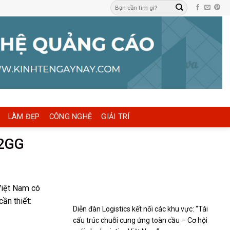
LÀM ĐẸP
CÔNG NGHỆ
GIẢI TRÍ
o2GG
Việt Nam có
ần thiết:
Diễn đàn Logistics kết nối các khu vực: “Tái
cấu trúc chuỗi cung ứng toàn cầu – Cơ hội