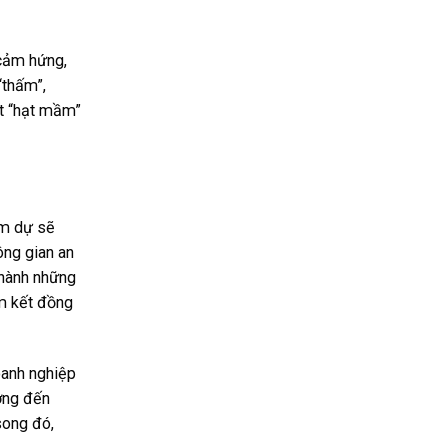
 cảm hứng,
“thấm”,
ột “hạt mầm”
am dự sẽ
ông gian an
thành những
am kết đồng
oanh nghiệp
ởng đến
song đó,