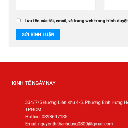
Lưu tên của tôi, email, và trang web trong trình duyệt
KINH TẾ NGÀY NAY
334/7/5 Đường Liên Khu 4-5, Phường Bình Hưng Hò
TP.HCM
Hotline: 0898697135
Email: nguyenthithanhdung0809@gmail.com