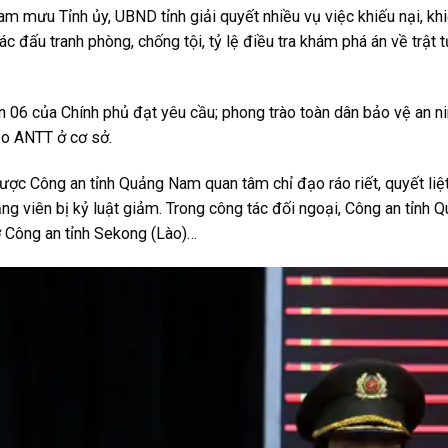
 mưu Tỉnh ủy, UBND tỉnh giải quyết nhiều vụ việc khiếu nại, khi
đấu tranh phòng, chống tội, tỷ lệ điều tra khám phá án về trật t
 06 của Chính phủ đạt yêu cầu; phong trào toàn dân bảo vệ an n
ảo ANTT ở cơ sở.
ợc Công an tỉnh Quảng Nam quan tâm chỉ đạo ráo riết, quyết liệt
ảng viên bị kỷ luật giảm. Trong công tác đối ngoại, Công an tỉnh
đỡ Công an tỉnh Sekong (Lào)…