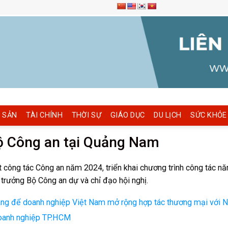
 SẢN
TÀI CHÍNH
THỜI SỰ
GIÁO DỤC
DU LỊCH
SỨC KHỎE
Bộ Công an tại Quảng Nam
 công tác Công an năm 2024, triển khai chương trình công tác n
rưởng Bộ Công an dự và chỉ đạo hội nghị.
vàng để doanh nghiệp Việt Nam mở rộng hợp tác thương mại với 
doanh nghiệp TP.HCM