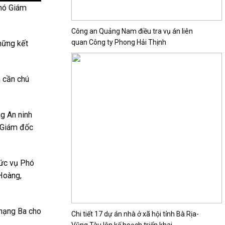
Phó Giám
Công an Quảng Nam điều tra vụ án liên
quan Công ty Phong Hải Thịnh
hững kết
 cần chú
g An ninh
 Giám đốc
hức vụ Phó
Hoàng,
 hạng Ba cho
Chi tiết 17 dự án nhà ở xã hội tỉnh Bà Rịa-
Vũng Tàu lên kế hoạch triển khai