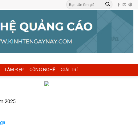
LÀM ĐẸP
CÔNG NGHỆ
GIẢI TRÍ
ăm 2025.
Nga