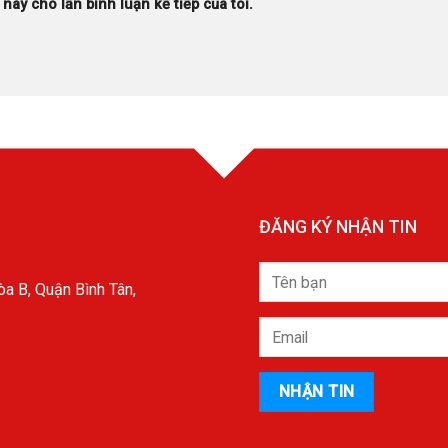
 này cho lần bình luận kế tiếp của tôi.
ĐĂNG KÝ NHẬN TIN
a B, Quận Bình Tân,