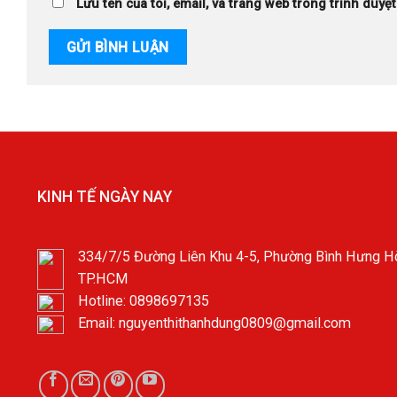
Lưu tên của tôi, email, và trang web trong trình duyệt
KINH TẾ NGÀY NAY
334/7/5 Đường Liên Khu 4-5, Phường Bình Hưng Hò
TP.HCM
Hotline: 0898697135
Email: nguyenthithanhdung0809@gmail.com