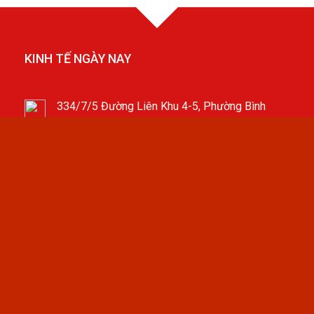
KINH TẾ NGÀY NAY
334/7/5 Đường Liên Khu 4-5, Phường Bình
Hưng Hòa B, Quận Bình Tân, TP.HCM
Hotline: 0898697135
Email: nguyenthithanhdung0809@gmail.com
ĐĂNG KÝ NHẬN TIN