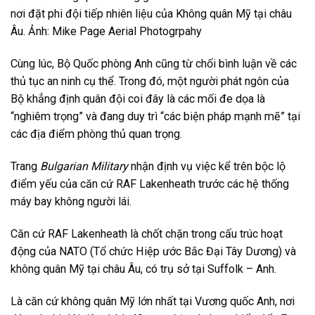
nơi đặt phi đội tiếp nhiên liệu của Không quân Mỹ tại châu
Âu. Ảnh: Mike Page Aerial Photogrpahy
Cùng lúc, Bộ Quốc phòng Anh cũng từ chối bình luận về các
thủ tục an ninh cụ thể. Trong đó, một người phát ngôn của
Bộ khẳng định quân đội coi đây là các mối đe dọa là
“nghiêm trọng” và đang duy trì “các biện pháp mạnh mẽ” tại
các địa điểm phòng thủ quan trọng.
Trang
Bulgarian Military
nhận định vụ việc kể trên bộc lộ
điểm yếu của căn cứ RAF Lakenheath trước các hệ thống
máy bay không người lái.
Căn cứ RAF Lakenheath là chốt chặn trong cấu trúc hoạt
động của NATO (Tổ chức Hiệp ước Bắc Đại Tây Dương) và
không quân Mỹ tại châu Âu, có trụ sở tại Suffolk – Anh.
Là căn cứ không quân Mỹ lớn nhất tại Vương quốc Anh, nơi